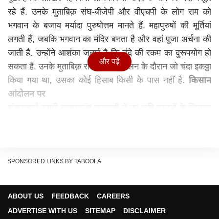
रहे हैं. उनके मुताबिक़ संघ-बीजेपी और वीएचपी के लोग राम को
भगवान के बजाय मर्यादा पुरुषोत्तम मानते हैं. महापुरुषों की मूर्तियां
लगती हैं, जबकि भगवान का मंदिर बनता है और वहां पूजा अर्चना की
जाती है. उन्होंने आशंका जताई है कि चंदे की रकम का दुरूपयोग हो
और पढ़ें
सकता है. उनके मुताबिक़ राम मंदिर आंदोलन के दौरान जो चंदा इकठ्ठा
किया गया था, उसका कोई हिसाब किसी के पास नहीं है.
किसान
आंदोलन पर
शंकराचार्य स्वामी स्वरूपानंद सरस्वती ने नए कृषि कानूनों के खिलाफ
किसानों द्वारा चलाए जा रहे आंदोलन का समर्थन किया है और सरकार
से किसानों की सभी बातों को मानते हुए नए क़ानून रद्द किये जाने की
मांग की है. उनका कहना है कि क़ानून के ज़रिये जिन किसानों के हित
के दावे किये जा रहे हैं, जब वही इसे नकार रहे हैं और इसे अपने लिए
SPONSORED LINKS BY TABOOLA
खतरा बता रहे हैं तो सरकार उनकी बात मानने के बजाय क्यों जिद
पर अड़ी हुई है. किसान आंदोलन के मुद्दे पर उन्होंने सरकार की मंशा
ABOUT US
FEEDBACK
CAREERS
पर भी सवाल उठाए.
ADVERTISE WITH US
SITEMAP
DISCLAIMER
ये भी पढ़ें-