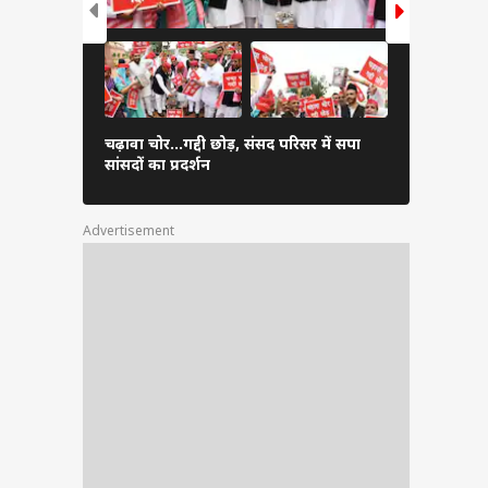
गाजियाबाद म
चढ़ावा चोर...गद्दी छोड़, संसद परिसर में सपा
पहुंचे CM यो
सांसदों का प्रदर्शन
तस्वीर
Advertisement