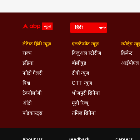
लेटेस्ट हिंदी न्यूज़
एंटरटेनमेंट न्यूज़
स्पोर्ट्स न्यू
राज्य
विजुअल स्टोरीज़
क्रिकेट
इंडिया
बॉलीवुड
आईपीएल
फोटो गैलरी
टीवी न्यूज़
विश्व
OTT न्यूज़
टेक्नोलॉजी
भोजपुरी सिनेमा
ऑटो
मूवी रिव्यू
पॉडकास्ट्स
तमिल सिनेमा
About Us
Feedback
Careers