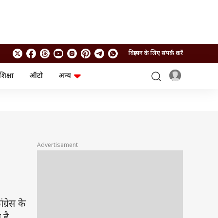
विज्ञापन के लिए संपर्क करें
शिक्षा
ऑटो
अन्य
बिजनेस
लाइफस्टाइल
पर्सनल फाइनेंस
स्वास्थ्य
स्टॉक मार्केट
ट्रैवल
म्यूचुअल फंड्स
फूड
क्रिप्टो
फैशन
आईपीओ
Health and Fitness
Advertisement
फोटो गैलरी
जनरल नॉलेज
वीडियो
ग्रेस के