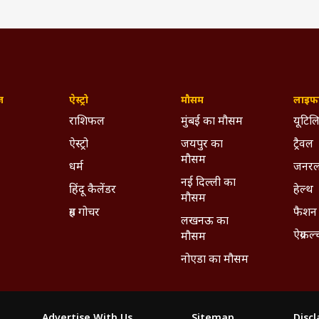
ज़
ऐस्ट्रो
मौसम
लाइफस
राशिफल
मुंबई का मौसम
यूटिलि
ऐस्ट्रो
जयपुर का
ट्रैवल
मौसम
धर्म
जनरल
नई दिल्ली का
हिंदू कैलेंडर
हेल्थ
मौसम
ग्रह गोचर
फैशन
लखनऊ का
ऐग्रकल
मौसम
नोएडा का मौसम
Advertise With Us
Sitemap
Disc