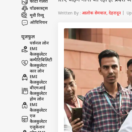
लिए अहम माना जा रहा है. प्रदेश अ
फोटो गैलरी
पॉडकास्ट्स
Written By :
आलोक सेमवाल, देहरादून
| Upd
मूवी रिव्यू
ओपिनियन
यूजफुल
पर्सनल लोन
EMI
कैलकुलेटर
कम्पैटिबिलिटी
कैलकुलेटर
कार लोन
EMI
कैलकुलेटर
बीएमआई
कैलकुलेटर
होम लोन
EMI
कैलकुलेटर
एज
कैलकुलेटर
एजुकेशन