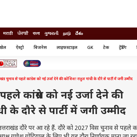
मराठी
ਪੰਜਾਬੀ
বাংলা
ગુજરાતી
நாடு
దేశం
खेल
ऐस्ट्रो
बिजनेस
लाइफस्टाइल
GK
टेक
ट्रेंडिंग
ंजन
ऑटो
खेल
ुड
कार
क्रिकेट
री सिनेमा
टेक्नोलॉजी
शिक्षा
ल सिनेमा
ाखंड चुनाव से पहले कांग्रेस को नई उर्जा देने की कोशिश! राहुल गांधी के दौरे से पार्टी में जगी उम्मीद
मोबाइल
रिजल्ट
्रिटीज
चैटजीपीटी
नौकरी
ी
पहले कांग्रेस को नई उर्जा देने की
गैजेट
वेब स्टोरीज
के दौरे से पार्टी में जगी उम्मीद
यूटिलिटी न्यूज़
कल्चर
फैक्ट चेक
त्तराखंड दौरे पर आ रहे हैं. दौरे को 2027 विस चुनाव से पहले कां