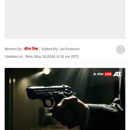
Written By :
सौरभ मिश्रा
Edited By: Jai Prakash
Updated at : Mon, May 18,2026, 6:30 am (IST)