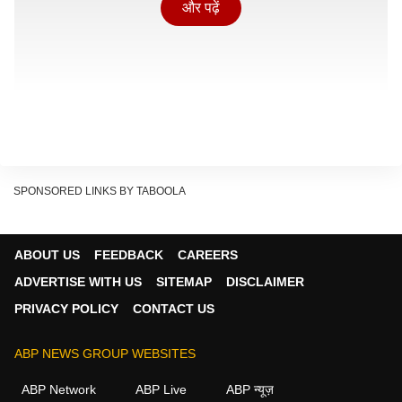
और पढ़ें
SPONSORED LINKS BY TABOOLA
ABOUT US
FEEDBACK
CAREERS
ADVERTISE WITH US
SITEMAP
DISCLAIMER
PRIVACY POLICY
CONTACT US
चिराग ने हाल ही में राष्ट्रीय प्रतियोगिता में स्वर्ण पदक
किया था नाम
ABP NEWS GROUP WEBSITES
चिराग त्यागी
गाजियाबाद
के मुरादनगर थाना क्षेत्र के बसंतपुर सेन्थली
ABP Network
ABP Live
ABP न्यूज़