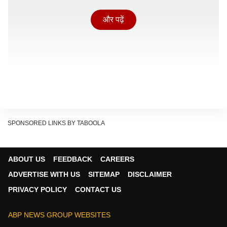
और पढ़ें
SPONSORED LINKS BY TABOOLA
ABOUT US
FEEDBACK
CAREERS
जानकारी के मुताबिक, दशरथ सिंह चरण ने हाल ही में लालसागर
ADVERTISE WITH US
SITEMAP
DISCLAIMER
क्षेत्र में नया मकान बनवाया था. वह अपनी पत्नी के साथ करीब एक
PRIVACY POLICY
CONTACT US
सप्ताह पहले ही इस घर में रहने आए थे. सेवानिवृत्ति के बाद वह कुछ
समय तक जयपुर में रह रहे थे, लेकिन हाल में जोधपुर लौटकर अपने
ABP NEWS GROUP WEBSITES
नए घर में शिफ्ट हुए थे.