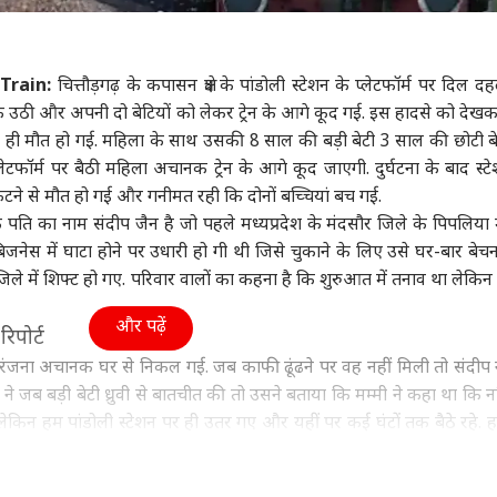
ा
दिल्ली NCR
विश्व
आईप
Train:
चित्तौड़गढ़ के कपासन क्षेत्र के पांडोली स्टेशन के प्लेटफॉर्म पर दिल दह
 उठी और अपनी दो बेटियों को लेकर ट्रेन के आगे कूद गई. इस हादसे को देख
र ही मौत हो गई. महिला के साथ उसकी 8 साल की बड़ी बेटी 3 साल की छोटी बे
 की पहली 'टॉप गन'
पप्पू यादव के खिलाफ थाने
थाईलैंड के स्कूल में छात्र ने की
चेन्
्लेटफॉर्म पर बैठी महिला अचानक ट्रेन के आगे कूद जाएगी. दुर्घटना के बाद स्ट
ा, नाम सुनते ही खौफ
पहुंचा चप्पल फेंकने वाला
फायरिंग, शिक्षक की मौत,
करें
ने से मौत हो गई और गनीमत रही कि दोनों बच्चियां बच गई.
ा पाकिस्तान
ी
आरोपी, पूर्णिया सांसद पर
विश्व
चार घायल
उत्तर प्रदेश और उत्तराखंड
करो
HOM
ि का नाम संदीप जैन है जो पहले मध्यप्रदेश के मंदसौर जिले के पिपलिया मं
लगाए ये आरोप
मिले
नेस में घाटा होने पर उधारी हो गी थी जिसे चुकाने के लिए उसे घर-बार बेचना
े में शिफ्ट हो गए. परिवार वालों का कहना है कि शुरुआत में तनाव था लेकिन ब
और पढ़ें
िपोर्ट
ियाज अली की 'मैं वापस
शेख हसीना पर आंखें की
'सच्चा मुसलमान ऐसा कभी
बिना
ा' ओटीटी पर हुई
लाल, 1 दिन में ही घुटनों पर
नहीं कर सकता', सावन में
में 
ंजना अचानक घर से निकल गई. जब काफी ढूंढने पर वह नहीं मिली तो संदीप न
ज, जानें- कहां देख
बांग्लादेश, भारत से मांगा
गोकशी पर बोले रामपुर SP
अपना
गों ने जब बड़ी बेटी ध्रुवी से बातचीत की तो उसने बताया कि मम्मी ने कहा था कि
 हैं ये फिल्म
डीजल
अनिल कुमार
े. लेकिन हम पांडोली स्टेशन पर ही उतर गए और यहीं पर कई घंटों तक बैठे रहे. ह
े थे.
ागी बड़ी बेटी