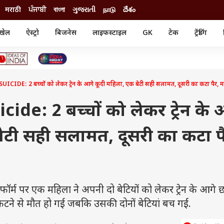
मराठी
ਪੰਜਾਬੀ
বাংলা
ગુજરાતી
நாடு
దేశం
खेल
ऐस्ट्रो
बिजनेस
लाइफस्टाइल
GK
टेक
ट्रेंडिंग
ंजन
ऑटो
खेल
ुड
कार
क्रिकेट
री सिनेमा
टेक्नोलॉजी
शिक्षा
ल सिनेमा
DE: 2 बच्चों को लेकर ट्रेन के आगे कूदी महिला, एक बेटी सही सलामत, दूसरी का कटा पैर, 
मोबाइल
रिजल्ट
्रिटीज
चैटजीपीटी
नौकरी
ी
ide: 2 बच्चों को लेकर ट्रेन के 
गैजेट
वेब स्टोरीज
ेटी सही सलामत, दूसरी का कटा प
यूटिलिटी न्यूज़
कल्चर
फैक्ट चेक
लेटफॉर्म पर एक महिला ने अपनी दो बेटियों को लेकर ट्रेन के आगे 
 कटने से मौत हो गई जबकि उसकी दोनों बेटियां बच गईं.