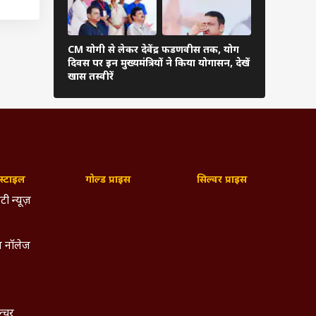
इंतजार
ूद गई.
 गई और
CM योगी से लेकर देवेंद्र फडणवीस तक, योग
भरतपुर में बि
यों को
दिवस पर इन मुख्यमंत्रियों ने किया योगासन, देखें
नेशनल पार्क
खास तस्वीरें
स्थल मोह लें
परिवार
..
्टाइल
गोल्ड प्राइस
सिल्वर प्राइस
टी न्यूज़
 नॉलेज
ल्चर