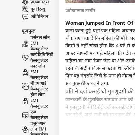
पॉडकास्ट्स
इंडिय
मूवी रिव्यू
प्रतीकात्मक तस्वीर
एडवर्टाइज विथ अस
ओपिनियन
प्राइवेसी पॉलिसी
Woman Jumped In Front Of 
वाली घटना हुई. यहां एक महिला अचानक
यूजफुल
कॉन्टैक्ट अस
पर्सनल लोन
चौंक गए. बता दें कि महिला की मौके प
सेंड फीडबैक
EMI
भारत
किसी ने नहीं सोचा होगा कि 4 घंटे से प
कैलकुलेटर
अबाउट अस
भावन
अफरा-तफरी मच गई. महिला की गर्दन कट
कम्पैटिबिलिटी
खाएग
ओटीट
करियर्स
कैलकुलेटर
महिला का नाम रंजन जैन था और उसके पत
कार लोन
रहते थे. संदीप बिजनेस करता था और बिज
EMI
फिर वह मंदसौर जिले के पास ही नीमच जिल
कैलकुलेटर
बीएमआई
सब कुछ ठीक चलने लगा.
कैलकुलेटर
पति ने दर्ज कराई थी गुमशुदगी की र
इम्त
होम लोन
आऊंग
जानकारी के मुताबिक सोमवार शाम को र
EMI
LOGIN
रिली
कैलकुलेटर
में गुमशुदगी की रिपोर्ट दर्ज करवाई. लो
सकते
एज
चल रहे हैं, जहां सभी को सरप्राइज देंग
कैलकुलेटर
यह सामने नहीं आया कि वह रात कहां रुक
एजुकेशन
लोन EMI
हाथ छुड़ाकर प्लेटफॉर्म की तरफ भ