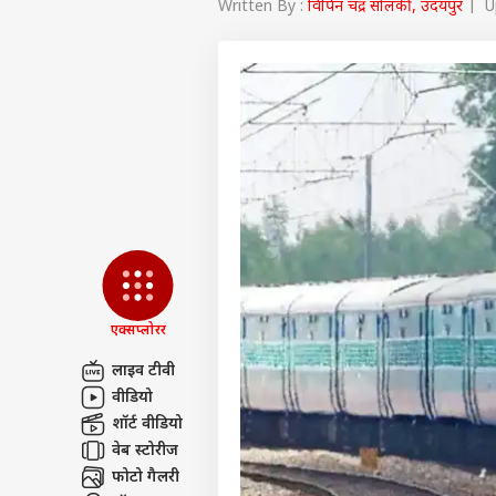
Written By :
विपिन चंद्र सोलंकी, उदयपुर
| Up
एक्सप्लोरर
लाइव टीवी
वीडियो
पर्सनल
शॉर्ट वीडियो
वेब स्टोरीज
टॉप
फोटो गैलरी
हॅलो गेस्ट