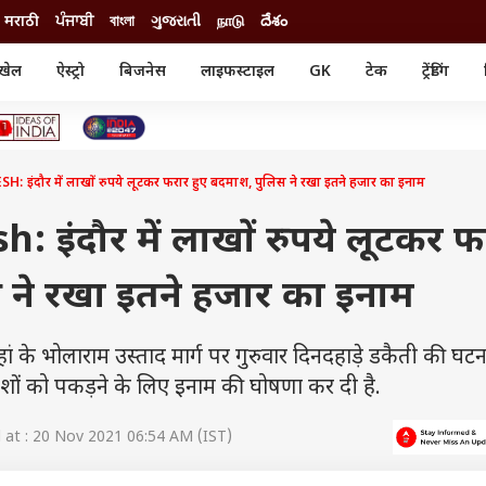
मराठी
ਪੰਜਾਬੀ
বাংলা
ગુજરાતી
நாடு
దేశం
खेल
ऐस्ट्रो
बिजनेस
लाइफस्टाइल
GK
टेक
ट्रेंडिंग
ंजन
ऑटो
खेल
ुड
कार
क्रिकेट
री सिनेमा
टेक्नोलॉजी
शिक्षा
ल सिनेमा
इंदौर में लाखों रुपये लूटकर फरार हुए बदमाश, पुलिस ने रखा इतने हजार का इनाम
मोबाइल
रिजल्ट
्रिटीज
चैटजीपीटी
नौकरी
ी
इंदौर में लाखों रुपये लूटकर फ
गैजेट
वेब स्टोरीज
 ने रखा इतने हजार का इनाम
यूटिलिटी न्यूज़
कल्चर
फैक्ट चेक
 जहां के भोलाराम उस्ताद मार्ग पर गुरुवार दिनदहाड़े डकैती की घट
शों को पकड़ने के लिए इनाम की घोषणा कर दी है.
at : 20 Nov 2021 06:54 AM (IST)