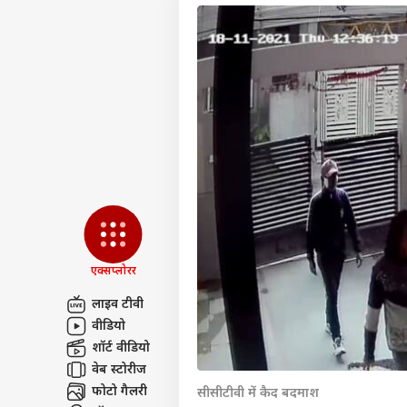
एक्सप्लोरर
लाइव टीवी
वीडियो
पर्सनल
शॉर्ट वीडियो
वेब स्टोरीज
टॉप
फोटो गैलरी
सीसीटीवी में कैद बदमाश
हॅलो गेस्ट