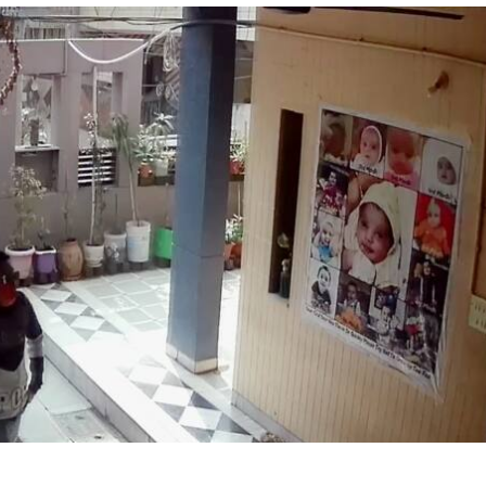
 कार्नर
 आर्टिकल्स
टॉप रील्स