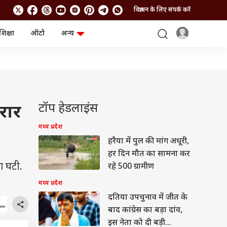
विज्ञापन के लिए संपर्क करें
शिक्षा
ऑटो
अन्य
बिजनेस
लाइफस्टाइल
पर्सनल फाइनेंस
स्वास्थ्य
स्टॉक मार्केट
ट्रैवल
म्यूचुअल फंड्स
फूड
क्रिप्टो
फैशन
आईपीओ
Health and Fitness
टॉप हेडलाइंस
रार
फोटो गैलरी
जनरल नॉलेज
मध्य प्रदेश
हरैया में पुल की मांग अधूरी,
वीडियो
हर दिन मौत का सामना कर
ना घटी.
रहे 500 ग्रामीण
मध्य प्रदेश
दतिया उपचुनाव में जीत के
बाद कांग्रेस का बड़ा दांव,
इस नेता को दी बड़ी