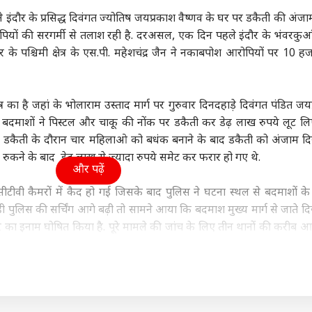
ा
झारखंड
इंडिया
क्रिक
 ने इंदौर के प्रसिद्ध दिवंगत ज्योतिष जयप्रकाश वैष्णव के घर पर डकैती की अंजा
यों की सरगर्मी से तलाश रही है. दरअसल, एक दिन पहले इंदौर के भंवरकुआ
ंदौर के पश्चिमी क्षेत्र के एस.पी. महेशचंद्र जैन ने नकाबपोश आरोपियों पर 10 ह
ीमन बिल पर मोदी
रांची प्रोटेस्ट: स्टूडेंट्स की मांग
मोहन भागवत के बयान पर
रोहि
त्र का है जहां के भोलाराम उस्ताद मार्ग पर गुरुवार दिनदहाड़े दिवंगत पंडित जय
ार के साथ या खिलाफ
पर क्या है रुख? CM हेमंत
अभिजीत दीपके बोले, 'BJP
अब 
 बदमाशों ने पिस्टल और चाकू की नोंक पर डकैती कर डेढ़ लाख रुपये लूट 
 खोले पत्ते, एक्शन में
वुड
सोरेन के बयान से मिले ये
इंडिया
वालों को बताएं कि...'
उत्तर प्रदेश और उत्तराखंड
जाय
जनर
ि डकैती के दौरान चार महिलाओ को बधंक बनाने के बाद डकैती को अंजाम दि
पति
संकेत
कर 
ने के बाद डेढ़ लाख से ज्यादा रुपये समेट कर फरार हो गए थे.
और पढ़ें
ीटीवी कैमरों में कैद हो गई जिसके बाद पुलिस ने घटना स्थल से बदमाशों के
ुलिस की सर्चिंग आगे बढ़ी तो सामने आया कि बदमाश मुख्य मार्ग से जाते दि
ाइडर मैन' 8वें दिन 400
ड्रोन हंटर्स बना रही भारतीय
अबान की कार से मिलीं
भारत
 के हुई पार, 'बॉर्डर 2'
वायुसेना, ऑपरेशन सिंदूर से
लिटरेचर की ये किताबें! भाई
सकता
ार का इनाम घोषित किया है. पूरे मामले की जांच के लिए तीन थानों की करीब आठ
 13 फिल्मों का रिकॉर्ड
क्या है इसका कनेक्शन?
के लिए ले जा रहा था जेल
निय
ुओं पर जांच कर रही है. वही कई लोगो को थाने लाकर पूछताछ की जा रही है. 
ोड़ा
े जा रहे हैं. पुलिस की टीम बदमाशो की तलाश में ग्रामीण क्षेत्रों को भी खंगाल 
ल्द से जल्द गिरफ्तार कर लिया जाएगा हालांकि सवाल ये भी उठ रहे हैं कि च
सा कदम कैसे उठा सकते है.