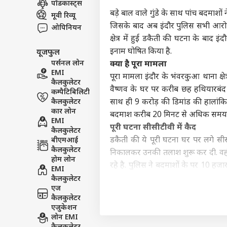
पॉडकास्ट्स
इंडिय
बड़े बाल वाले गुंडे के साथ पांच बदमाशों
मूवी रिव्यू
एडवर्टाइज विथ अस
जिसके बाद अब इंदौर पुलिस सभी आरोपि
ओपिनियन
प्राइवेसी पॉलिसी
क्षेत्र में हुई डकैती की घटना के बाद इ
इनाम घोषित किया है.
यूजफुल
कॉन्टैक्ट अस
पर्सनल लोन
क्या है पूरा मामला
सेंड फीडबैक
EMI
परिस
पूरा मामला इंदौर के भंवरकुआ थाना क्षे
कैलकुलेटर
अबाउट अस
सरक
वैष्णव के घर पर करीब छह हथियारबंद
कम्पैटिबिलिटी
DMK?
बॉली
करियर्स
कैलकुलेटर
साथ ही 9 करोड़ की डिमांड की हालांक
थला
कार लोन
बदमाश करीब 20 मिनट से अधिक समय रुक
EMI
पूरी घटना सीसीटीवी में कैद
कैलकुलेटर
डकैती की ये पूरी घटना घर पर लगे सीस
बीएमआई
कैलकुलेटर
निकालकर उनकी तलाश शुरू कर दी. वही प
‘स्प
होम लोन
करोड़
रहे है. पुलिस ने बदमाशों के पर 10 हज
EMI
LOGIN
सहित
लगाई गई है जो अपने स्तर पर सभी बिंद
कैलकुलेटर
भी त
एज
अन्य स्थानों के सीसीटीवी फुटेज भी खंगाल
कैलकुलेटर
पूलिस का दावा है कि बदमाशों को वो ज
एजुकेशन
पुलिस के होते हुए बदमाश आखिरकार ऐ
लोन EMI