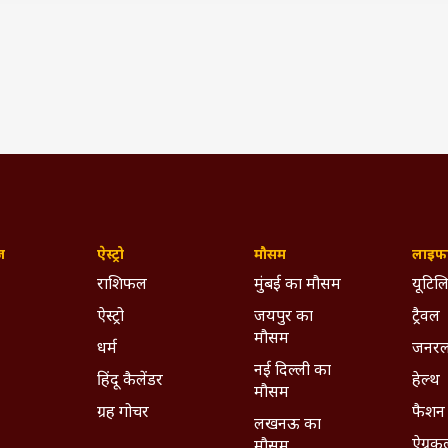
काल के श्रद्धालुओं को सुविधा की खातिर जिला प्रशासन ने बनाया ये प
द होने के बाद जबलपुर के किसानों ने बांटी मिठाई, MSP पर कानून क
(IST)
ty
MP News In HIndi
ywhere - Download ABPLIVE on
Android
and
iOS
now!
ज़
ऐस्ट्रो
मौसम
लाइफस
राशिफल
मुंबई का मौसम
यूटिलि
ऐस्ट्रो
जयपुर का
ट्रैवल
मौसम
धर्म
जनरल
नई दिल्ली का
हिंदू कैलेंडर
हेल्थ
मौसम
ग्रह गोचर
फैशन
लखनऊ का
ऐग्रक
मौसम