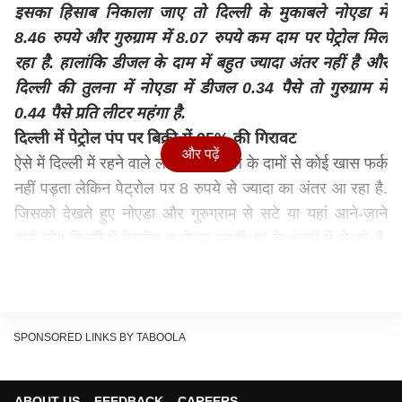
इसका हिसाब निकाला जाए तो दिल्ली के मुकाबले नोएडा में
8.46 रुपये और गुरुग्राम में 8.07 रुपये कम दाम पर पेट्रोल मिल
रहा है. हालांकि डीजल के दाम में बहुत ज्यादा अंतर नहीं है और
दिल्ली की तुलना में नोएडा में डीजल 0.34 पैसे तो गुरुग्राम में
0.44 पैसे प्रति लीटर महंगा है.
दिल्ली में पेट्रोल पंप पर बिक्री में 25% की गिरावट
और पढ़ें
ऐसे में दिल्ली में रहने वाले लोगों पर डीजल के दामों से कोई खास फर्क
नहीं पड़ता लेकिन पेट्रोल पर 8 रुपये से ज्यादा का अंतर आ रहा है.
जिसको देखते हुए नोएडा और गुरुग्राम से सटे या यहां आने-जाने
वाले लोग दिल्ली में पेट्रोल न लेकर एनसीआर के क्षेत्रों में ले रहे हैं.
यही कारण है कि इसका असर दिल्ली के पेट्रोल पंपों पर पड़ने लगा
है. पेट्रोल पंप डीलरों के अनुसार, शुक्रवार से दिल्ली में पेट्रोल पंप
पर बिक्री में 25% की गिरावट आई है.
दिल्ली के बजाय नोएडा या गुरुग्राम और फरीदाबाद या गाजियाबाद,
SPONSORED LINKS BY TABOOLA
एनसीआर में आता है और इन सभी जगहों पर पेट्रोल कम दाम पर
मिल रहा है. इन सभी जगहों की दिल्ली से औसत दूसरी मात्र 15
ABOUT US
FEEDBACK
CAREERS