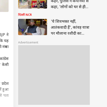
कहर, पुलिस ने कंपनियों से
कहा, 'लोगों को घर से ही
करने दें काम'
दिल्ली NCR
'ये शिवभक्त नहीं,
आतंकवादी हैं', कांवड़ यात्रा
पर मौलाना रशीदी का
BJP ने
विवादित बयान
 कि यह
Advertisement
मंत्रणा
ांग्रेस
व केसी
 प्रदेश
में हुआ
से पता