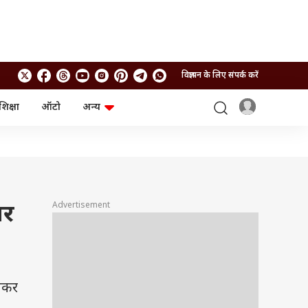
विज्ञापन के लिए संपर्क करें
शिक्षा
ऑटो
अन्य
बिजनेस
लाइफस्टाइल
पर्सनल फाइनेंस
स्वास्थ्य
स्टॉक मार्केट
ट्रैवल
म्यूचुअल फंड्स
फूड
क्रिप्टो
फैशन
आईपीओ
Health and Fitness
Advertisement
पर
फोटो गैलरी
जनरल नॉलेज
वीडियो
लेकर