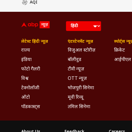
AQI
लेटेस्ट हिंदी न्यूज़
एंटरटेनमेंट न्यूज़
स्पोर्ट्स न्यू
राज्य
विजुअल स्टोरीज़
क्रिकेट
इंडिया
बॉलीवुड
आईपीएल
फोटो गैलरी
टीवी न्यूज़
विश्व
OTT न्यूज़
टेक्नोलॉजी
भोजपुरी सिनेमा
ऑटो
मूवी रिव्यू
पॉडकास्ट्स
तमिल सिनेमा
About Us
Feedback
Careers