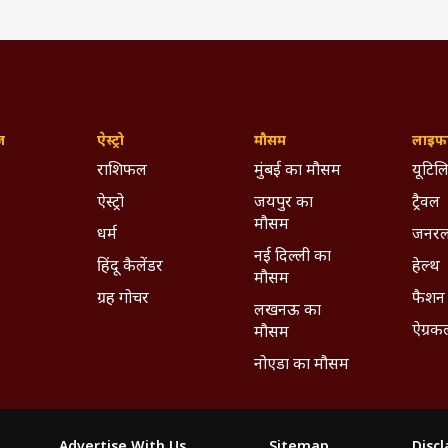
ज़
ऐस्ट्रो
मौसम
लाइफस
राशिफल
मुंबई का मौसम
यूटिलि
ऐस्ट्रो
जयपुर का
ट्रैवल
मौसम
धर्म
जनरल
नई दिल्ली का
हिंदू कैलेंडर
हेल्थ
मौसम
ग्रह गोचर
फैशन
लखनऊ का
ऐग्रक
मौसम
नोएडा का मौसम
Advertise With Us
Sitemap
Disc