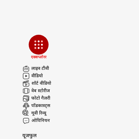
PUBLISHED AT : 14 MAY 2026 09:03 PM 
OTT 
को 
Tags :
Kerala
Congress
BJP
S
LOGIN
फिल्
'लेन
Breaking News, Anytime, An
एक्सप्लोरर
लाइव टीवी
वीडियो
शॉर्ट वीडियो
वेब स्टोरीज
फोटो गैलरी
पॉडकास्ट्स
मूवी रिव्यू
ओपिनियन
यूजफुल