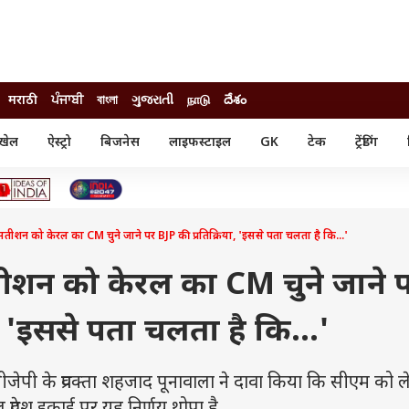
मराठी
ਪੰਜਾਬੀ
বাংলা
ગુજરાતી
நாடு
దేశం
खेल
ऐस्ट्रो
बिजनेस
लाइफस्टाइल
GK
टेक
ट्रेंडिंग
ंजन
ऑटो
खेल
ुड
कार
क्रिकेट
री सिनेमा
टेक्नोलॉजी
शिक्षा
ल सिनेमा
डी सतीशन को केरल का CM चुने जाने पर BJP की प्रतिक्रिया, 'इससे पता चलता है कि...'
मोबाइल
रिजल्ट
्रिटीज
चैटजीपीटी
नौकरी
ी
ी सतीशन को केरल का CM चुने जाने 
गैजेट
वेब स्टोरीज
, 'इससे पता चलता है कि...'
यूटिलिटी न्यूज़
कल्चर
फैक्ट चेक
ी के प्रवक्ता शहजाद पूनावाला ने दावा किया कि सीएम को 