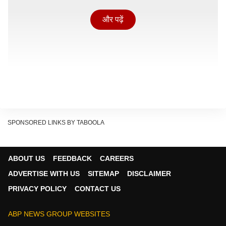
और पढ़ें
SPONSORED LINKS BY TABOOLA
ABOUT US
FEEDBACK
CAREERS
ADVERTISE WITH US
SITEMAP
DISCLAIMER
अमन शर्मा के पिता प्रेम कुमार शर्मा ने एबीपी लाइव से बातचीत में
PRIVACY POLICY
CONTACT US
कहा कि पुलिस लगातार पूछताछ कर रही है और वो जांच में पूरा
सहयोग भी दे रहे हैं, लेकिन अब तक किसी की गिरफ्तारी नहीं होना
ABP NEWS GROUP WEBSITES
उन्हें परेशान कर रहा है. परिवार का कहना है कि इतने दिन गुजर चुके