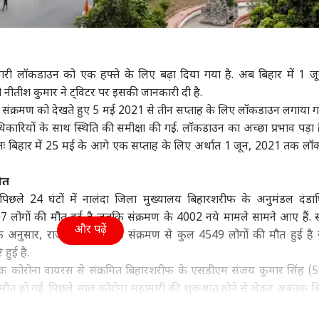
ा
इंडिया
उत्तर प्रदेश और उत्तराखंड
फ़ुट
 जारी लॉकडाउन को एक हफ्ते के लिए बढ़ा दिया गया है. अब बिहार में 1 
री नीतीश कुमार ने ट्विटर पर इसकी जानकारी दी है.
 गांधी को BJP में कौन
सरकार की कमी, पैलेट गन,
कांवड़ियों पर टिप्पणी को
आसम
ा संक्रमण को देखते हुए 5 मई 2021 से तीन सप्ताह के लिए लॉकडाउन लगाया ग
 पसंद? दिया जवाब,
6% शिक्षा बजट..., Gen Z
लेकर साजिद रशीदी पर
24 
कारियों के साथ स्थिति की समीक्षा की गई. लॉकडाउन का अच्छा प्रभाव पड़ा
ो अंकल...'
ी
के सामने मोहन भागवत का
इंडिया
भड़के BJP विधायक, NSA
इंडिया
मौत
इंडि
कबूलनामा
लगाने की मांग
 अतः बिहार में 25 मई के आगे एक सप्ताह के लिए अर्थात 1 जून, 2021 तक ल
ौत
 पिछले 24 घंटों में नालंदा जिला मुख्यालय बिहारशरीफ के अनुमंडल दंडा
Releases: फ्राइडे
AI डीपफेक पर सरकार का
मिडिल ईस्ट तनाव के बीच
अभिज
लोगों की मौत हुई है जबकि संक्रमण के 4002 नये मामले सामने आए हैं. स्व
और पढ़ें
ओटीटी पर साउथ की 7
एक्शन, फर्जी फोटो-वीडियो
नेतन्याहू का PM मोदी को
रखा 
न के अनुसार, राज्य में अभी तक संक्रमण से कुल 4549 लोगों की मौत हुई ह
मों का धमाका, लिस्ट में
पर 3 घंटे में होगी कार्रवाई
फोन, जानें क्या हुई बात
को क
 हुई है.
िन' समेत और कौन
ताबिक कोरोना वायरस से संक्रमित बिहारशरीफ के एसडीएम संजय कुमार सिंह (
जे मौत हो गई. पिछले साल कोरोना महामारी की शुरूआत होने से लेकर अबतक बिह
6,89,576 पहुंच गयी है जिनमें से 6,44,335 मरीज ठीक हुए हैं. राज्य में 