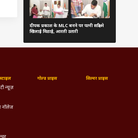
-19 का
ने कहा
दीपक प्रकाश के MLC बनने पर पत्नी साक्षी ने
अनुष्का यादव
खिलाई मिठाई, आरती उतारी
यूजर्स बोले- 
ंस्थान
राई गई
्टाइल
गोल्ड प्राइस
सिल्वर प्राइस
टी न्यूज़
 नॉलेज
ल्चर