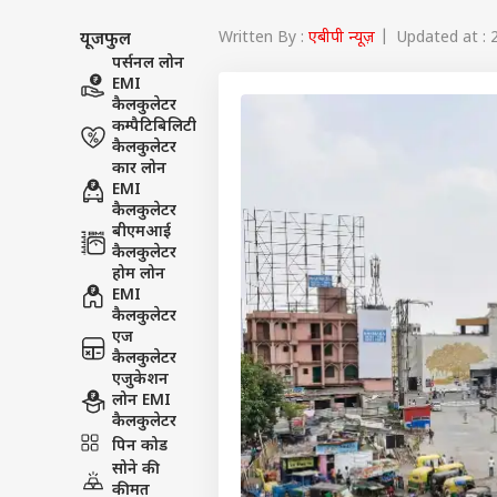
Written By :
एबीपी न्यूज़
| Updated at : 
यूजफुल
पर्सनल लोन
EMI
कैलकुलेटर
कम्पैटिबिलिटी
कैलकुलेटर
कार लोन
EMI
कैलकुलेटर
बीएमआई
कैलकुलेटर
होम लोन
EMI
कैलकुलेटर
एज
कैलकुलेटर
एजुकेशन
लोन EMI
पर्सनल
कैलकुलेटर
पिन कोड
सोने की
टॉप
हॅलो गेस्ट
कीमत