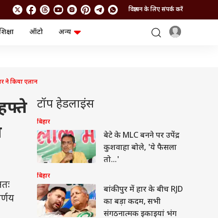
विज्ञापन के लिए संपर्क करें
शिक्षा
ऑटो
अन्य
बिजनेस
लाइफस्टाइल
पर्सनल फाइनेंस
स्वास्थ्य
स्टॉक मार्केट
ट्रैवल
म्यूचुअल फंड्स
फूड
र ने किया एलान
क्रिप्टो
फैशन
आईपीओ
Health and Fitness
टॉप हेडलाइंस
फ्ते
फोटो गैलरी
जनरल नॉलेज
बिहार
श
बेटे के MLC बनने पर उपेंद्र
वीडियो
कुशवाहा बोले, 'ये फैसला
तो...'
बिहार
अतः
बांकीपुर में हार के बीच RJD
र्णय
का बड़ा कदम, सभी
संगठनात्मक इकाइयां भंग