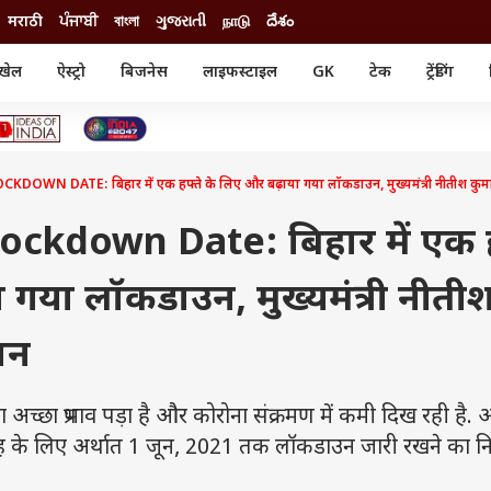
मराठी
ਪੰਜਾਬੀ
বাংলা
ગુજરાતી
நாடு
దేశం
खेल
ऐस्ट्रो
बिजनेस
लाइफस्टाइल
GK
टेक
ट्रेंडिंग
ंजन
ऑटो
खेल
ुड
कार
क्रिकेट
री सिनेमा
टेक्नोलॉजी
शिक्षा
ल सिनेमा
WN DATE: बिहार में एक हफ्ते के लिए और बढ़ाया गया लॉकडाउन, मुख्यमंत्री नीतीश कुमा
मोबाइल
रिजल्ट
्रिटीज
चैटजीपीटी
नौकरी
ी
ckdown Date: बिहार में एक ह
गैजेट
वेब स्टोरीज
 गया लॉकडाउन, मुख्यमंत्री नीती
यूटिलिटी न्यूज़
कल्चर
फैक्ट चेक
ान
च्छा प्रभाव पड़ा है और कोरोना संक्रमण में कमी दिख रही है. 
ाह के लिए अर्थात 1 जून, 2021 तक लॉकडाउन जारी रखने का नि