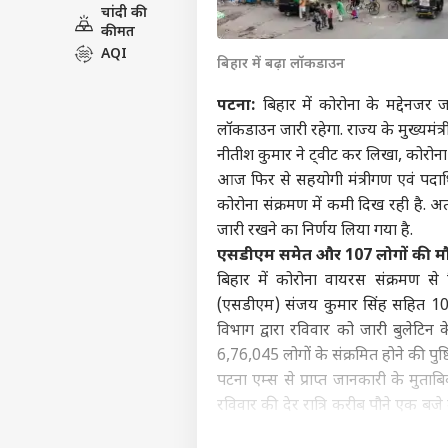
चांदी की
इंडिय
कीमत
एडवर्टाइज विथ अस
AQI
बिहार में बढ़ा लॉकडाउन
प्राइवेसी पॉलिसी
कॉन्टैक्ट अस
पटना:
बिहार में कोरोना के मद्देनजर
लॉकडाउन जारी रहेगा. राज्य के मुख्यमंत्
सेंड फीडबैक
राहुल
नीतीश कुमार ने ट्वीट कर लिखा, कोरोन
अबाउट अस
नेता
आज फिर से सहयोगी मंत्रीगण एवं पदाधि
'हैल
ओटीट
करियर्स
कोरोना संक्रमण में कमी दिख रही है.
जारी रखने का निर्णय लिया गया है.
एसडीएम समेत और 107 लोगों की म
बिहार में कोरोना वायरस संक्रमण से
OTT 
(एसडीएम) संजय कुमार सिंह सहित 107 
को 
विभाग द्वारा रविवार को जारी बुलेटि
LOGIN
फिल्
6,76,045 लोगों के संक्रमित होने की पुष्टि
'लेन
पटना एम्स से प्राप्त जानकारी के मु
रविवार की देर रात्रि करीब पौने एक ब
इससे संक्रमित होने वालों की संख्या 