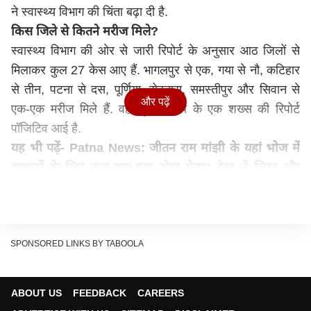
ने स्वास्थ्य विभाग की चिंता बढ़ा दी है.
किस जिले से कितने मरीज मिले
?
स्वास्थ्य विभाग की ओर से जारी रिपोर्ट के अनुसार आठ जिलों से
मिलाकर कुल 27 केस आए हैं. भागलपुर से एक, गया से नौ, कटिहार
से तीन, पटना से दस, पूर्णिया, रोहतास, समस्तीपुर और सिवान से
और पढ़ें
एक-एक मरीज मिले हैं. वहीं दूसरे राज्य के एक शख्स की रिपोर्ट
पॉजिटिव आई है.
यह भी पढ़ें-
Patna News: जीतन राम मांझी के यहां भोज में
ब्राह्मणों के लिए कल क्या-क्या होगा मेन्यू? देख लें लिस्ट और
खाने-पीने का समय
रविवार को आई रिपोर्ट को एक नजर में देखें
स्वस्थ हुए मरीज-11
कोविड की जांच-1,34,279
अब तक कुल स्वस्थ हुए-7,14,263
एक्टिव मरीज-98
SPONSORED LINKS BY TABOOLA
रिकवरी रेट-98.32
(नोटः सारे आंकड़े बिहार स्वास्थ्य विभाग के ट्विटर हैंडल से लिए
ABOUT US
FEEDBACK
CAREERS
गए हैं)