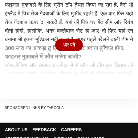
फाइनल मुकाबले के लिए ग्रीन टॉप तैयार किया जा रहा है. वैसे भी
इंग्लैंड में पिच तेज गेंदबाजों के लिए मुफीद रहती हैं. एक बार फिर यहां
तेज गेंदबाज कहर ढा सकते हैं. यहां की पिच पर गेंद सीम और स्विंग
दोनों होगी. हालांकि, अगर बल्लेबाज सेट हो जाए तो फिर यहां रन
बनाना भी इतना मुश्किल नहीं रहता है. अगर पहले खेलने वाली टीम ने
और पढ़ें
300 प्लस का आंकड़ा छू लिया तो फिर उसे हराना मुश्किल होगा.
फाइनल मुकाबले में कौन मारेगा बाजी?
ऑस्ट्रेलिया और साउथ अफ्रीका में से कौन सी टीम इस खिताब को
अपने नाम करेगी, ये कहना मुश्किल है. दोनों ही टीमें बहुत अच्छी हैं.
दोनों ही टीमों में एक से एक दिग्गज खिलाड़ी मौजूद हैं. इन दो टीमों के
बीच कड़ी टक्कर देखने को मिलेगी, ये तो तय है. हालांकि अगर
आंकड़ों की बात करें तो ओवरऑल रिकॉर्ड में ऑस्ट्रेलिया का पलड़ा
ज्यादा भारी है. दोनों टीमें टेस्ट में 101 बार आमने-सामने हुई हैं. इस
SPONSORED LINKS BY TABOOLA
दौरान ऑस्ट्रेलिया ने 54 मुकाबले जीते हैं. वहीं साउथ अफ्रीका को
26 मैचों में जीत हासिल हुई है. जबकि 21 मैच ड्रॉ रहे हैं. बात करें
ABOUT US
FEEDBACK
CAREERS
पिछले 10 मुकाबलों की तो ये साउथ अफ्रीका का पलड़ा भारी है.