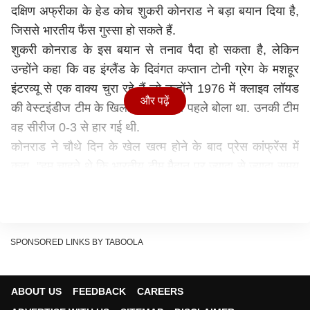
दक्षिण अफ्रीका के हेड कोच शुकरी कोनराड ने बड़ा बयान दिया है,
जिससे भारतीय फैंस गुस्सा हो सकते हैं.
शुकरी कोनराड के इस बयान से तनाव पैदा हो सकता है, लेकिन
उन्होंने कहा कि वह इंग्लैंड के दिवंगत कप्तान टोनी ग्रेग के मशहूर
इंटरव्यू से एक वाक्य चुरा रहे हैं जो उन्होंने 1976 में क्लाइव लॉयड
और पढ़ें
की वेस्टइंडीज टीम के खिलाफ सीरीज से पहले बोला था. उनकी टीम
वह सीरीज 0-3 से हार गई थी.
कोनराड ने चौथे दिन के खेल खत्म होने के बाद प्रेस कांफ्रेंस में
कहा, "हम चाहते थे कि भारतीय टीम मैदान पर ज्यादा से ज्यादा समय
बिताए. हम चाहते थे कि वे घुटनों के बल आ जाएं (यह वाक्य मैं चुरा
रहा हूं) और हम मैच उनकी जद से बिल्कुल बाहर करना चाहते थे."
कोनराड ने इसके लिये ‘ग्रोवेल ’ शब्द का इस्तेमाल करके विवाद को
जन्म दे दिया है. ‘ग्रोवेल’ का मतलब होता है जमीन के बल लेटना या
SPONSORED LINKS BY TABOOLA
रेंगना. दक्षिण अफ्रीकी मूल के श्वेत क्रिकेटर ग्रेग ने यह शब्द दक्षिण
अफ्रीका में रंगभेद और कैरेबियाई खिलाड़ियों के संदर्भ में इस्तेमाल
ABOUT US
FEEDBACK
CAREERS
किया था.