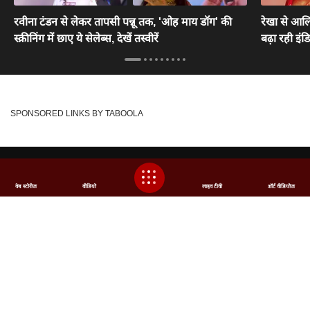
रवीना टंडन से लेकर तापसी पन्नू तक, 'ओह माय डॉग' की
रेखा से आलि
स्क्रीनिंग में छाए ये सेलेब्स, देखें तस्वीरें
बढ़ा रही इं
SPONSORED LINKS BY TABOOLA
ABOUT US
FEEDBACK
CAREERS
ADVERTISE WITH US
SITEMAP
DISCLAIMER
वेब स्टोरीज
वीडियो
लाइव टीवी
शॉर्ट वीडियोज
PRIVACY POLICY
CONTACT US
ABP NEWS GROUP WEBSITES
ABP Network
ABP Live
ABP न्यूज़
ABP আনন্দ
ABP माझा
ABP અસ્મિતા
ABP Ganga
ABP ਸਾਂਝਾ
ABP நாடு
ABP దేశం