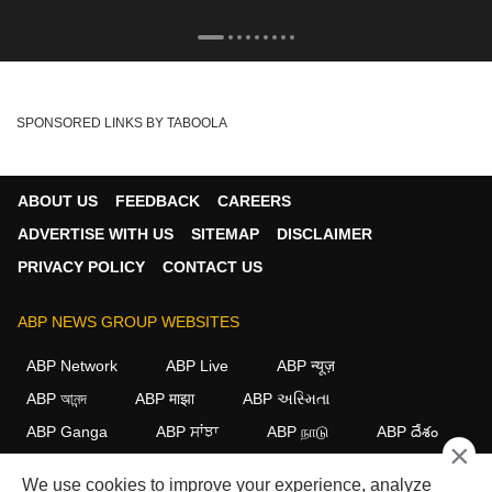
SPONSORED LINKS BY TABOOLA
ABOUT US
FEEDBACK
CAREERS
ADVERTISE WITH US
SITEMAP
DISCLAIMER
PRIVACY POLICY
CONTACT US
ABP NEWS GROUP WEBSITES
ABP Network
ABP Live
ABP न्यूज़
ABP আনন্দ
ABP माझा
ABP અસ્મિતા
ABP Ganga
ABP ਸਾਂਝਾ
ABP நாடு
ABP దేశం
×
FOLLOW US
We use cookies to improve your experience, analyze