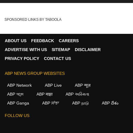
SPONSORED LINKS BY TABOOLA
ABOUT US
FEEDBACK
CAREERS
ADVERTISE WITH US
SITEMAP
DISCLAIMER
PRIVACY POLICY
CONTACT US
ABP NEWS GROUP WEBSITES
ABP Network
ABP Live
ABP न्यूज़
ABP আনন্দ
ABP माझा
ABP અસ્મિતા
ABP Ganga
ABP ਸਾਂਝਾ
ABP நாடு
ABP దేశం
FOLLOW US