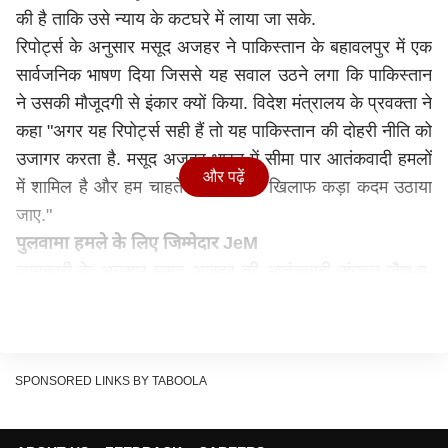
की है ताकि उसे न्याय के कटघरे में लाया जा सके.
रिपोर्ट्स के अनुसार मसूद अजहर ने पाकिस्तान के बहावलपुर में एक
सार्वजनिक भाषण दिया जिससे यह सवाल उठने लगा कि पाकिस्तान
ने उसकी मौजूदगी से इंकार क्यों किया. विदेश मंत्रालय के प्रवक्ता ने
कहा "अगर यह रिपोर्ट्स सही हैं तो यह पाकिस्तान की दोहरी नीति को
उजागर करता है. मसूद अजहर भारत में सीमा पार आतंकवादी हमलों
और पढ़ें
में शामिल है और हम चाहते हैं कि उसके खिलाफ कड़ा कदम उठाया
जाए."
पुलवामा हमले के लिए जिम्मेदार JeM
जानकारी के अनुसार मसूद अजहर की आतंकवादी संगठन जैश-ए-
मोहम्मद ने कई आतंकवादी हमलों की जिम्मेदारी ली है जिनमें 2019
का पुलवामा हमला भी शामिल है जिसमें CRPF के 40 से ज्यादा
जवान शहीद हो गए थे. इस हमले को लेकर भारत ने पाकिस्तान पर
कई बार आरोप लगाए हैं कि वह आतंकवादियों का समर्थन करता है.
SPONSORED LINKS BY TABOOLA
पाकिस्तान के प्रति भारत का रुख
विदेश मंत्री एस. जयशंकर ने हाल ही में कहा था कि पाकिस्तान