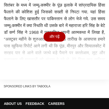
सितंबर के मध्य में जम्मू-कश्मीर के पूंछ इलाके में सांप्रदायिक हिंसा
फैलाने की कोशिश हुई जिसको सख्ती से निपटा गया. यहां हिंसा
फैलाने के लिए खासतौर पर पाकिस्तान से लोग भेजे गये. उस समय
जम्मू-कश्मीर में क्या स्थिति थी उसके बारे में महाराजा हरि सिंह के बेटे
डॉ कर्ण सिंह ने 1968 में प्रकाशित अपनी आत्मकथा में लिखा है,
और पढ़ें
“अक्टूबर महीने के शुरुआती दिन थे...15 तारीख के आसपास हमारे
पास खुफिया रिपोर्ट आने लगी थी कि पूंछ, मीरपुर और सियालकोट में
सरहद पार से आने वाले जत्थे बड़े पैमाने पर कत्लेआम, लूट और
बलात्कार की घटनाओं को अंजाम दे रहे थे. मेरे पिता कुछ खुफिया
रिपोर्टस को मुझे दे देते थे. जिसे मैं पढ़कर डोगरी भाषा में अपनी मां को
सुना सकूं. आज भी याद है कि रेप लफ्ज के आने पर मुझे काफी
झिझक होती थी’’.
SPONSORED LINKS BY TABOOLA
ABOUT US
FEEDBACK
CAREERS