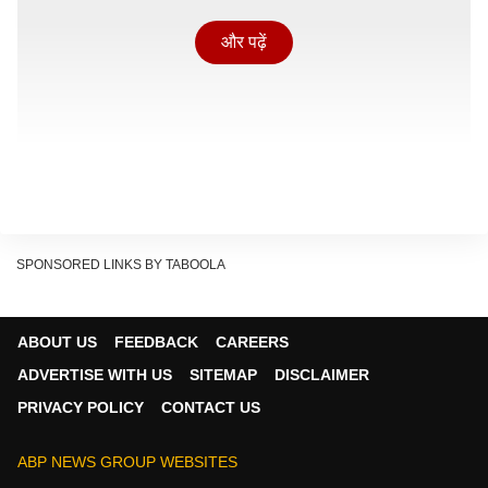
और पढ़ें
SPONSORED LINKS BY TABOOLA
ABOUT US
FEEDBACK
CAREERS
ADVERTISE WITH US
SITEMAP
DISCLAIMER
टीएमसी के 20 सांसद सोमवार को लोकसभा स्पीकर से मुलाकात
PRIVACY POLICY
CONTACT US
करके अलग ब्लॉक की मांग करेंगे. एबीपी आनंदा की रिपोर्ट के
मुताबिक टीएमसी के बागी सांसदों को एनडीए का समर्थन भी मिलेगा,
ABP NEWS GROUP WEBSITES
जिसके बाद एक अलग ब्लॉक के तौर पर मान्यता की मांग करेंगे. उनके