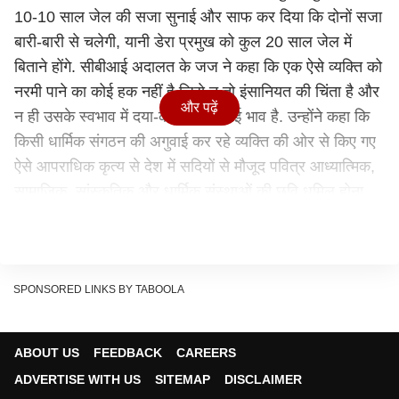
10-10 साल जेल की सजा सुनाई और साफ कर दिया कि दोनों सजा
बारी-बारी से चलेगी, यानी डेरा प्रमुख को कुल 20 साल जेल में
बिताने होंगे. सीबीआई अदालत के जज ने कहा कि एक ऐसे व्यक्ति को
नरमी पाने का कोई हक नहीं है जिसे न तो इंसानियत की चिंता है और
और पढ़ें
न ही उसके स्वभाव में दया-करूणा का कोई भाव है. उन्होंने कहा कि
किसी धार्मिक संगठन की अगुवाई कर रहे व्यक्ति की ओर से किए गए
ऐसे आपराधिक कृत्य से देश में सदियों से मौजूद पवित्र आध्यात्मिक,
सामाजिक, सांस्कृतिक और धार्मिक संस्थाओं की छवि धूमिल होना
तय है. अदालत ने बलात्कार के दोनों मामलों में डेरा प्रमुख पर 15-
15 लाख रुपए का जुर्माना भी लगाया और कहा कि दोनों पीड़ित
लड़कियों को मुआवजे के तौर पर 14-14 लाख रुपए मिलेंगे.
SPONSORED LINKS BY TABOOLA
रिलेटेड स्टोरी >>
इंडिया
इंडिया
ABOUT US
FEEDBACK
CAREERS
भारतीय रेल की बड़ी उपलब्धि! USBRL रूट
से कश्मीर पहुंची ईंधन से लदी पहली ट्रेन
ADVERTISE WITH US
SITEMAP
DISCLAIMER