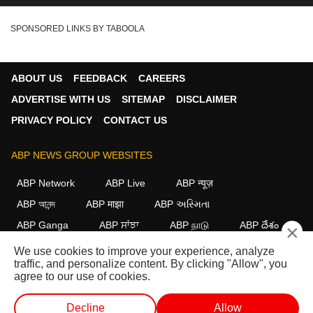
SPONSORED LINKS BY TABOOLA
ABOUT US
FEEDBACK
CAREERS
ADVERTISE WITH US
SITEMAP
DISCLAIMER
PRIVACY POLICY
CONTACT US
ABP NEWS GROUP WEBSITES
ABP Network
ABP Live
ABP न्यूज़
ABP আনন্দ
ABP माझा
ABP અસ્મિતા
ABP Ganga
ABP ਸਾਂਝਾ
ABP நாடு
ABP దేశం
×
We use cookies to improve your experience, analyze
FOLLOW US
traffic, and personalize content. By clicking "Allow", you
agree to our use of cookies.
Decline
Allow
This website follows the
DNPA Code of Ethics.
Copyright@2026.