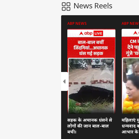
News Reels
ABP NEWS
ABP NEW
पर्सनल
टॉप
हॅलो गेस्ट
इंडिय
एडवर्टाइज विथ अस
सड़क के अचानक धंसने से
महिलाएं मु
प्राइवेसी पॉलिसी
लोगों की जान बाल-बाल
धन्यवाद कर
कॉन्टैक्ट अस
बची।
आभार के न