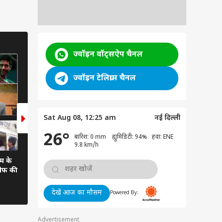
NEWS
ज्वॉइन वॉट्सऐप चैनल
14 Photos
ज्वॉइन टेलिग्राम चैनल
Sat Aug 08, 12:25 am
नई दिल्ली
26°
बारिश: 0 mm ह्यूमिडिटी: 94% हवा: ENE
9.8 km/h
ीम के
Photos | राम रहीम \'इंसान\' के
ीफ की
समर्थकों की हैवानियत, पंचकूला से
शिमला तक उठते रहे धुएं के गुबार
देखें आज का मौसम
Powered By:
Advertisement