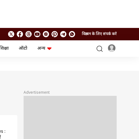
विज्ञापन के लिए संपर्क करें
शिक्षा
ऑटो
अन्य
बिजनेस
लाइफस्टाइल
पर्सनल फाइनेंस
स्वास्थ्य
स्टॉक मार्केट
ट्रैवल
म्यूचुअल फंड्स
फूड
क्रिप्टो
फैशन
आईपीओ
Health and Fitness
Advertisement
फोटो गैलरी
जनरल नॉलेज
वीडियो
s :
ं