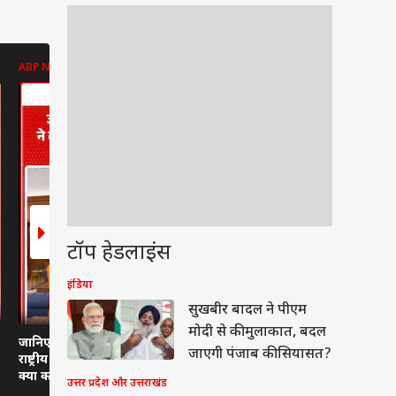
ABP NEWS
ABP NEWS
ABP NEWS
टॉप हेडलाइंस
इंडिया
वुड
सुखबीर बादल ने पीएम
मोदी से की मुलाकात, बदल
जानिए प्रधानमंत्री मोदी ने
Viral News: देखिए
Viral News:
जाएगी पंजाब की सियासत?
राष्ट्रीय हथकरघा दिवस पर
किन्नौर में लैंडस्लाइड का
और आस्था का
क्या कहा।
खौफनाक वीडियो वायरल!
देखिए!
उत्तर प्रदेश और उत्तराखंड