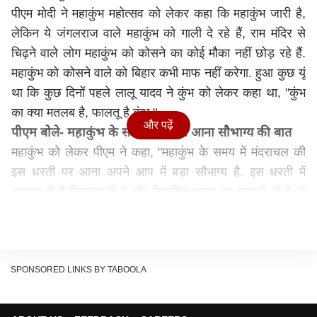
पीएम मोदी ने महाकुंभ महोत्सव को लेकर कहा कि महाकुंभ जारी है,
लेकिन ये जंगलराज वाले महाकुंभ को गाली दे रहे हैं,
राम मंदिर
से
चिढ़ने वाले लोग महाकुंभ को कोसने का कोई मौका नहीं छोड़ रहे हैं.
महाकुंभ
को कोसने वाले को बिहार कभी माफ नहीं करेगा. हुआ कुछ यूं
था कि कुछ दिनों पहले लालू यादव ने कुंभ को लेकर कहा था, "कुंभ
का क्या मतलब है, फालतू है कुंभ."
और पढ़ें
पीएम बोले- महाकुंभ के समय मंदराचल आना सौभाग्य की बात
महाकुंभ को लेकर पीएम ने कहा, "महाकुंभ के समय में मंदराचल की
इस धरती पर आना अपने आप में बड़ा सौभाग्य है. इस धरती में
आस्था भी है विरासत भी है और विकसित भारत का सामर्थ्य भी है. ये
शहीद तिलकामांझी की धरती है. ये सिल्क सिटी भी है. बाबा
अजगैबीनाथ की इस पावन धरा में इस समय
महाशिवरात्रि
की भी खूब
तैयारियां चल रही हैं. ऐसे पवित्र समय में मुझे पीएम किसान निधि की
एक और किस्त देश के करोड़ों किसानों भेजने का सौभाग्य मिला है."
SPONSORED LINKS BY TABOOLA
'किसान कल्याण NDA की प्राथमिकता'
भागलपुर में पीएम मोदी ने कहा “मैंने लाल किले से कहा है कि विकसित