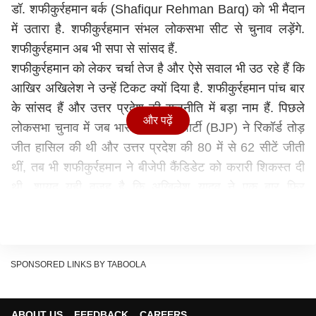
डॉ. शफीकुर्रहमान बर्क (Shafiqur Rehman Barq) को भी मैदान
में उतारा है. शफीकुर्रहमान संभल लोकसभा सीट से चुनाव लड़ेंगे.
शफीकुर्रहमान अब भी सपा से सांसद हैं.
शफीकुर्रहमान को लेकर चर्चा तेज है और ऐसे सवाल भी उठ रहे हैं कि
आखिर अखिलेश ने उन्हें टिकट क्यों दिया है. शफीकुर्रहमान पांच बार
के सांसद हैं और उत्तर प्रदेश की राजनीति में बड़ा नाम हैं. पिछले
और पढ़ें
लोकसभा चुनाव में जब भारतीय जनता पार्टी (BJP) ने रिकॉर्ड तोड़
जीत हासिल की थी और उत्तर प्रदेश की 80 में से 62 सीटें जीती
थीं, तब भी शफीकुर्रहमान ने बीजेपी कैंडिडेट को करारी शिकस्त दी
थी. शायद यही वजह है कि अखिलेश यादव ने एक बार फिर
शफीकुर्रहमान पर भरोसा जताया है.
2019 में भी शफीकुर्रहमान ने सपा के टिकट पर लड़ा था चुनाव
साल 2019 के लोकसभा चुनाव में भी शफीकुर्रहमान को समाजवादी
पार्टी ने संभल सीट से मैदान में उतारा था. यहां उनका मुकाबला
SPONSORED LINKS BY TABOOLA
बीजेपी के परमेश्वर लाल सैनी से था. उन्होंने बीजेपी प्रत्याशी को 1
लाख 74 हजार 826 वोटों से हराया था. उनकी इस जीत ने साबित
ABOUT US
FEEDBACK
CAREERS