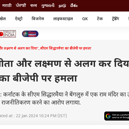
मराठी
ਪੰਜਾਬੀ
বাংলা
ગુજરાતી
நாடு
దేశం
खेल
ऐस्ट्रो
बिजनेस
लाइफस्टाइल
GK
टेक
ट्रेंडिंग
ंजन
ऑटो
खेल
ुड
कार
क्रिकेट
री सिनेमा
टेक्नोलॉजी
शिक्षा
ल सिनेमा
 लक्ष्मण से अलग कर दिया', सीएम सिद्धारमैया का बीजेपी पर हमला
मोबाइल
रिजल्ट
्रिटीज
चैटजीपीटी
नौकरी
ी
ीता और लक्ष्मण से अलग कर दिय
गैजेट
वेब स्टोरीज
 का बीजेपी पर हमला
यूटिलिटी न्यूज़
कल्चर
फैक्ट चेक
क के सीएम सिद्धारमैया ने बेंगलुरु में एक राम मंदिर का उ
 पर राजनीतिकरण करने का आरोप लगाया.
ed at : 22 Jan 2024 10:24 PM (IST)