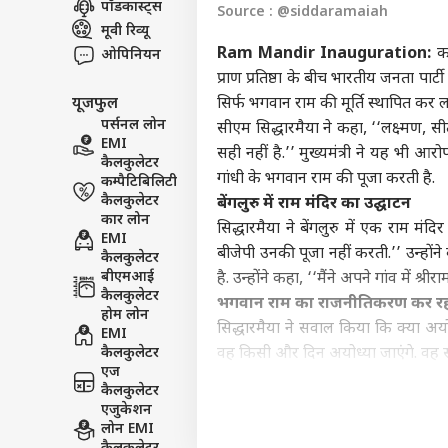
पॉडकास्ट्स
Source : @siddaramaiah
इंडिय
मूवी रिव्यू
एडवर्टाइज विथ अस
Ram Mandir Inauguration:
कर
ओपिनियन
प्राइवेसी पॉलिसी
प्राण प्रतिष्ठा के बीच भारतीय जनता पार
यूजफुल
सिर्फ भगवान राम की मूर्ति स्थापित कर 
कॉन्टैक्ट अस
पर्सनल लोन
सीएम सिद्धारमैया ने कहा, ‘‘लक्ष्मण, 
सेंड फीडबैक
EMI
'सें
सही नहीं है.’’ मुख्यमंत्री ने यह भी आर
कैलकुलेटर
अबाउट अस
पालन
गांधी के भगवान राम की पूजा करती है.
कम्पैटिबिलिटी
केंद्
ओटीट
करियर्स
कैलकुलेटर
बेंगलुरु में राम मंदिर का उद्घाटन
कार लोन
सिद्धारमैया ने बेंगलुरु में एक राम मंद
EMI
बीजेपी उनकी पूजा नहीं करती.’’ उन्हों
कैलकुलेटर
बीएमआई
है. उन्होंने कहा, ‘‘मैंने अपने गांव में श्
कैलकुलेटर
भगवान राम का राजनीतिकरण कर रही 
कंगन
होम लोन
विधा
सिद्धारमैया ने सवाल किया कि क्या अयोध्या 
EMI
LOGIN
कंफर
कैलकुलेटर
वह किसी और दिन अयोध्या जाएंगे. वह स
सकते 
एज
सिद्धारमैया ने कहा, ''राम को लेकर कोई
कैलकुलेटर
नहीं हैं. वह हर हिंदू के भगवान हैं. सीए
एजुकेशन
राम मंदिर
बनवाया है.’’ मुख्यमंत्री सिद्ध
लोन EMI