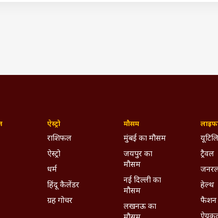
म मोदी ने की प्रधानमंत्री सूर्योदय योजना की घोषणा, 1 करोड़ घरों पर
IST)
Congress
BJP
Ayodhya
Karnataka
CM Siddaramaiah
ywhere - Download ABPLIVE on
Android
and
iOS
now!
ज़
ऐस्ट्रो
मौसम
लाइफस
राशिफल
मुंबई का मौसम
यूटिलि
ऐस्ट्रो
जयपुर का
ट्रैवल
मौसम
धर्म
जनरल
नई दिल्ली का
हिंदू कैलेंडर
हेल्थ
मौसम
ग्रह गोचर
फैशन
लखनऊ का
ऐग्रक
मौसम