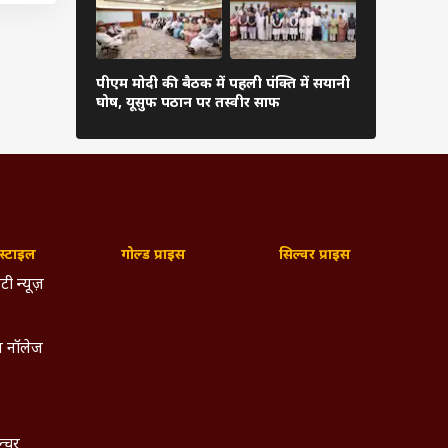
 लगेगा
पीएम मोदी की बैठक में पहली पंक्ति में सयानी
बारिश में रा
घोष, यूसुफ पठान पर तस्वीर साफ
शाह खुद थाम
्टाइल
गोल्ड प्राइस
सिल्वर प्राइस
टी न्यूज़
 नॉलेज
ल्चर