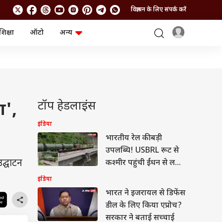
विज्ञापन के लिए संपर्क करें
शिक्षा
ऑटो
अन्य
बिजनेस
लाइफस्टाइल
पर्सनल फाइनेंस
स्वास्थ्य
स्टॉक मार्केट
ट्रैवल
म्यूचुअल फंड्स
फूड
क्रिप्टो
फैशन
आईपीओ
Health and Fitness
टॉप हेडलाइंस
ा',
फोटो गैलरी
जनरल नॉलेज
इंडिया
भारतीय रेल की बड़ी
वीडियो
उपलब्धि! USBRL रूट से
द्घाटन
कश्मीर पहुंची ईंधन से लदी
पहली ट्रेन
इंडिया
भारत ने इजरायल से डिफेंस
डील के लिए किया एप्रोच?
सरकार ने बताई सच्चाई