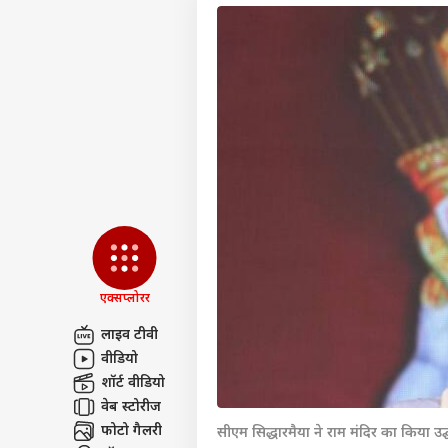
एक्सप्लोरर
लाइव टीवी
वीडियो
पर्सनल
शॉर्ट वीडियो
वेब स्टोरीज
टॉप
फोटो गैलरी
सीएम सिद्धारमैया ने राम मंदिर का किया उद
हॅलो गेस्ट