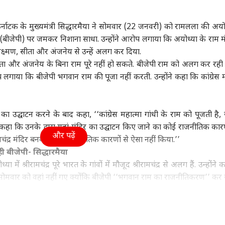
ा
उत्तर प्रदेश और उत्तराखंड
क्रिकेट
हेल्थ
्नाटक के मुख्यमंत्री सिद्धारमैया ने सोमवार (22 जनवरी) को रामलला की अयोध्
्टी (बीजेपी) पर जमकर निशाना साधा. उन्होंने आरोप लगाया कि अयोध्या के राम मंद
लक्ष्मण, सीता और अंजनेय से उन्हें अलग कर दिया.
सीता और अंजनेय के बिना राम पूरे नहीं हो सकते. बीजेपी राम को अलग कर रही ह
सरशिप नहीं, कानून का
UP चुनाव से पहले RLD में
श्रीलंका के खिलाफ टेस्ट में
कैंस
ोप लगाया कि बीजेपी भगवान राम की पूजा नहीं करती. उन्होंने कहा कि कांग्रेस म
', AI कंटेंट-CSAM पर
बड़ा बदलाव, ऐश्वर्य राज सिंह
सबसे ज्यादा विकेट लेने वाले
सकता
र की मेटा को दो टूक
ी
बने प्रदेश अध्यक्ष
विश्व
5 भारतीय गेंदबाज
इंडिया
रोज 
इंडि
सच
िर का उद्घाटन करने के बाद कहा, ‘‘कांग्रेस महात्मा गांधी के राम को पूजती है
ने कहा कि उनके द्वारा यहां मंदिर का उद्घाटन किए जाने का कोई राजनीतिक कार
और पढ़ें
रीरामचंद्र मंदिर बनवाया. मैंने राजनीतिक कारणों से ऐसा नहीं किया.’’
बीजेपी- सिद्धारमैया
ा रनौत की 'भारत भाग्य
अपने ही पैर पर कुल्हाड़ी...,
एक पर हमला, तीनों पर
ड्रो
ता' की ओटीटी रिलीज
भारत-चीन पर 100% टैरिफ
माना जाएगा अटैक! पाक-
वायु
में श्रीरामचंद्र पूरे भारत के गांवों में मौजूद श्रीरामचंद्र से अलग हैं. उन्होंने
्म, जानें कब-कहां देख
का US सीनेटर ने किया
सऊदी-तुर्किए डिफेंस डील पर
क्या
ोमवार को वहां नहीं गए क्योंकि बीजेपी ‘‘भगवान राम का राजनीतिकरण’’ कर र
हैं
विरोध
क्या बोला भारत?
 राजनीति नहीं होनी चाहिए क्योंकि श्रीरामचंद्र सबके हैं. वह केवल बीजेपी के
म ने आगे कहा,‘‘हम भी श्रीरामचंद्र की पूजा करते हैं और हम भी उनके भक्त हैं. 
ारमैया ने बीजेपी पर दुष्प्रचार करने का आरोप लगाया.