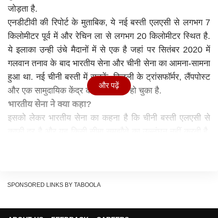
जोड़ता है.
एनडीटीवी की रिपोर्ट के मुताबिक, ये नई बस्ती एलएसी से लगभग 7
किलोमीटर पूर्व में और रेचिन ला से लगभग 20 किलोमीटर स्थित है.
ये इलाका उन्ही उंचे मैदानों में से एक है जहां पर सितंबर 2020 में
गलवान तनाव के बाद भारतीय सेना और चीनी सेना का आमना-सामना
हुआ था. नई चीनी बस्ती में सड़कें, बिजली के ट्रांसफॉर्मर, लैंपपोस्ट
और पढ़ें
और एक सामुदायिक केंद्र का निर्माण पूरा हो चुका है.
भारतीय सेना ने क्या कहा?
इसको लेकर भारतीय सेना का कहना है कि चीनी बस्ती एलएसी से
काफी दूर है और यह किसी सीमा समझौते का उल्लंघन नहीं करती है.
वहीं, जो तस्वीरें सामने आई हैं उनमें कम्युनिकेशन टावर, सीमेंट
मिक्सर के साथ सौर पैनल भी दिखाई दे रहे हैं. इससे पता चलता है
कि साइट पर काम अभी भी चल रहा है. मामले पर सैन्य विशेषज्ञों का
कहना है कि इस समझौते से चीन को अपने सैनिकों को पहले से तैनात
SPONSORED LINKS BY TABOOLA
करने मदद मिलेगी. उनका कहना है कि क्षेत्र में चरवाहों को भी यहीं
रखा जा सकता है.