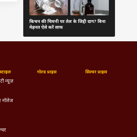
किचन की चिमनी पर तेल के जिद्दी दाग? बिना
मां-बाप की 
मेहनत ऐसे करें साफ
बच्चों का कॉन
्टाइल
गोल्ड प्राइस
सिल्वर प्राइस
टी न्यूज़
 नॉलेज
ल्चर