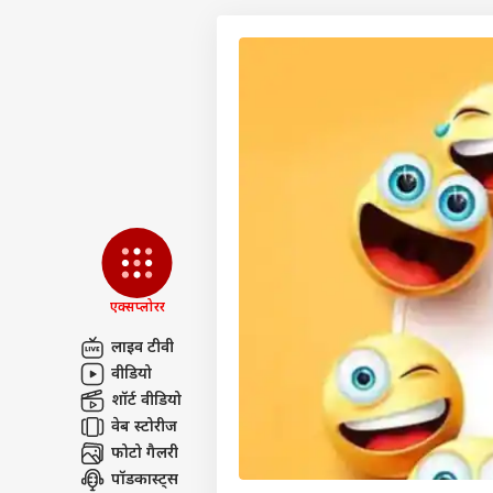
एक्सप्लोरर
लाइव टीवी
वीडियो
पर्सनल
शॉर्ट वीडियो
वेब स्टोरीज
फोटो गैलरी
टॉप
हॅलो गेस्ट
पॉडकास्ट्स