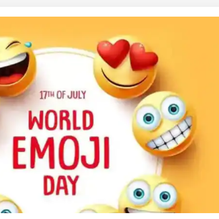
 कार्नर
 आर्टिकल्स
टॉप रील्स