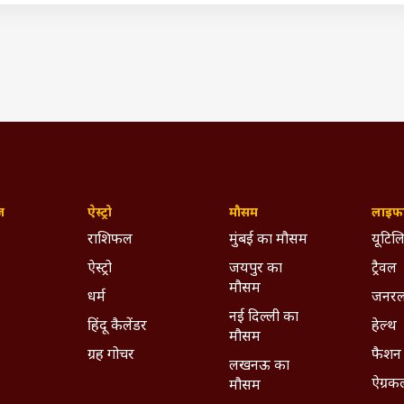
 हैं.
सबसे खुशहाल देश, जानिए किन कैटिगरी में मिलते हैं नंबर
े समोसा, खाकर आ जायेगा मज़ा
IST)
Emoji Day 2022
Popular Emoji
World Emoji Day 2022
ywhere - Download ABPLIVE on
Android
and
iOS
now!
ज़
ऐस्ट्रो
मौसम
लाइफस
राशिफल
मुंबई का मौसम
यूटिलि
ऐस्ट्रो
जयपुर का
ट्रैवल
मौसम
धर्म
जनरल
नई दिल्ली का
हिंदू कैलेंडर
हेल्थ
मौसम
ग्रह गोचर
फैशन
लखनऊ का
ऐग्रक
मौसम