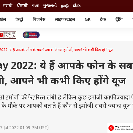
मराठी
ਪੰਜਾਬੀ
বাংলা
ગુજરાતી
நாடு
దేశం
खेल
ऐस्ट्रो
बिजनेस
लाइफस्टाइल
GK
टेक
ट्रेंडिंग
ंजन
ऑटो
खेल
ुड
कार
क्रिकेट
री सिनेमा
टेक्नोलॉजी
शिक्षा
ल सिनेमा
 ये हैं आपके फोन के सबसे ज्यादा फेमस इमोजी, आपने भी कभी किए होंगे यूज
मोबाइल
रिजल्ट
्रिटीज
चैटजीपीटी
नौकरी
ी
 2022: ये हैं आपके फोन के सब
गैजेट
वेब स्टोरीज
ी, आपने भी कभी किए होंगे यूज
यूटिलिटी न्यूज़
कल्चर
फैक्ट चेक
इमोजी की फेहरिस्त लंबी है लेकिन कुछ इमोजी काफी ज्यादा
ी डे के मौके पर आपको बताते हैं कौन से इमोजी सबसे ज्यादा यूज
7 Jul 2022 01:09 PM (IST)