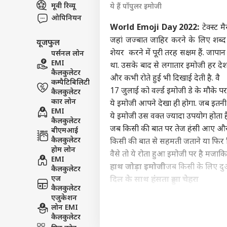
मूवी रिव्यू
ये हैं पॉपुलर इमोजी
विश्व
ओपिनियन
एडवर्टाइज विथ अस
World Emoji Day 2022:
टेक्स्ट 
प्राइवेसी पॉलिसी
जहां जज्बात जाहिर करने के लिए शब
यूजफुल
कॉन्टैक्ट अस
शेयर करने में पूरी तरह सक्षम हैं. जाप
पर्सनल लोन
सेंड फीडबैक
EMI
था. उसके बाद से लगातार इमोजी हर देश क
'एयरप
कैलकुलेटर
अबाउट अस
और कभी रोते हुई भी दिखाई देती है. वै
शेख
कम्पैटिबिलिटी
की इ
बॉली
17 जुलाई को वर्ल्ड इमोजी डे के मौके प
कैलकुलेटर
करियर्स
की 
कार लोन
ये इमोजी आपने देखा ही होगा. जब इतनी
EMI
ये इमोजी उस वक्त ज्यादा उपयोग होता
कैलकुलेटर
जब किसी की बात पर तेज हंसी आए और क
बीएमआई
कैलकुलेटर
किसी की बात से सहमती जताने या फिर क
मंडे 
होम लोन
वैसे तो ये रोता हुआ इमोजी पर है मजा
शानद
EMI
LOGIN
हाथ जोड़ा इमोजी
जब किसी के लिए दुआ 
300 
कैलकुलेटर
दूर
एज
दिल के साथ हंसता हुआ चेहरा
कैलकुलेटर
जब दिल खुशी से झूम उठे या खुशी के मा
एजुकेशन
मुस्कुराते चेहरे
लोन EMI
कैलकुलेटर
अब खुश हो कर किस तरह के इमोशन्स शेयर