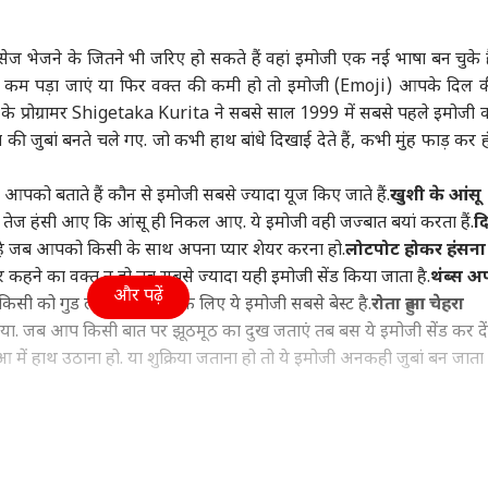
मध्य प्रदेश
विश्व
स्पोर्
मैसेज भेजने के जितने भी जरिए हो सकते हैं वहां इमोजी एक नई भाषा बन चुके ह
्द कम पड़ा जाएं या फिर वक्त की कमी हो तो इमोजी (Emoji) आपके दिल 
ान के प्रोग्रामर Shigetaka Kurita ने सबसे साल 1999 में सबसे पहले इमोजी क
ी जुबां बनते चले गए. जो कभी हाथ बांधे दिखाई देते हैं, कभी मुंह फाड़ कर हंस
ोर्ट से सीधे फांसी...'
दतिया उपचुनाव: BJP के
ट्रंप पर कसेगा शिकंजा!
जब 
 हसीना की वतन वापसी
आशुतोष तिवारी ने लगाए
भारत समेत 60 देशों पर
जर्स
च्छा पर नाहिद इस्लाम
वुड
भीतरघात के आरोप, बोले-
मध्य प्रदेश
टैरिफ के खिलाफ 25
इंडिया
के ल
महाराष
र आपको बताते हैं कौन से इमोजी सबसे ज्यादा यूज किए जाते हैं.
खुशी के आंसू
धमकी
'मैं अनजान नहीं हूं'
अमेरिकी राज्यों ने किया
किस्
 तेज हंसी आए कि आंसू ही निकल आए. ये इमोजी वही जज्बात बयां करता हैं.
द
मुकदमा
 है जब आपको किसी के साथ अपना प्यार शेयर करना हो.
लोटपोट होकर हंसना
हने का वक्त न हो तब सबसे ज्यादा यही इमोजी सेंड किया जाता है.
थंब्स अ
और पढ़ें
िसी को गुड लक विश करने के लिए ये इमोजी सबसे बेस्ट है.
रोता हुआ चेहरा
को भी ‘स्पाइडर मैन’ ने
दतिया की सियासत में मौजूद
'संबंध बिगड़ जाएंगे...',
'दीप
किया. जब आप किसी बात पर झूठमूठ का दुख जताएं तब बस ये इमोजी सेंड कर दें
ार की कमाई, जानें-
दिग्विजय सिंह! क्या अब भी
बांग्लादेश ने किस बात पर
शिव
में हाथ उठाना हो. या शुक्रिया जताना हो तो ये इमोजी अनकही जुबां बन जाता ह
करोड़ से रह गई कितनी
प्रासंगिक कांग्रेस के 'बुजुर्ग'?
चिढ़कर भारत से कहा ऐसा
पदाध
उद्ध
रे चेहरा गुलाबी हो जाए तो उस इमोशन को जाहिर करने के लिए यही इमोजी बेस्ट 
 करना चाहते हैं. उसके लिए भी ढेर सारे ऑप्शन्स हैं. छोटी खुशी, बड़ी खुशी 