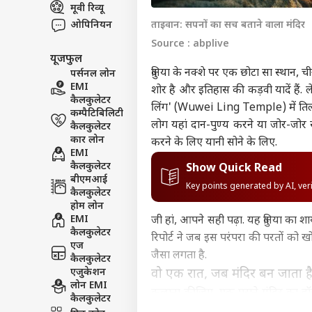
मूवी रिव्यू
इंडिय
ओपिनियन
ताइवान: सपनों का सच बताने वाला मंदिर
एडवर्टाइज विथ अस
Source : abplive
प्राइवेसी पॉलिसी
यूजफुल
कॉन्टैक्ट अस
दुनिया के नक्शे पर एक छोटा सा स्थान, ची
पर्सनल लोन
सेंड फीडबैक
EMI
शोर है और इतिहास की कड़वी यादें हैं. 
‘पहल
कैलकुलेटर
अबाउट अस
लिंग' (Wuwei Ling Temple) में तिल
इस्त
कम्पैटिबिलिटी
प्रिय
दिल्
लोग यहां दान-पुण्य करने या जोर-जोर स
कैलकुलेटर
करियर्स
कार लोन
करने के लिए यानी सोने के लिए.
EMI
कैलकुलेटर
Show Quick Read
बीएमआई
Key points generated by AI, ve
कैलकुलेटर
बांक
होम लोन
पर अ
EMI
जी हां, आपने सही पढ़ा. यह दुनिया का शा
LOGIN
'BJP
कैलकुलेटर
रिपोर्ट ने जब इस परंपरा की परतों क
एज
जैसा लगता है.
कैलकुलेटर
एजुकेशन
वो एक रात, जब मंदिर बन जाता है
लोन EMI
कल्पना कीजिए, एक पुराने मंदिर का हॉ
कैलकुलेटर
कोई अपनी पुरानी फटी रजाई लाया है, त