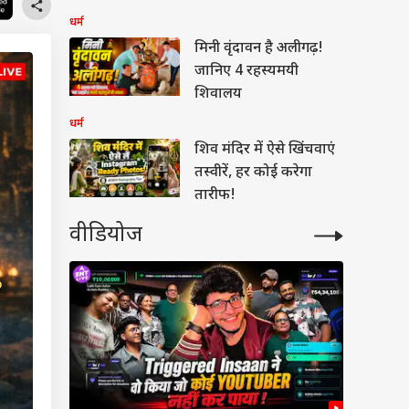
नियम और रोचक तथ्य
धर्म
मिनी वृंदावन है अलीगढ़!
जानिए 4 रहस्यमयी
शिवालय
धर्म
शिव मंदिर में ऐसे खिंचवाएं
तस्वीरें, हर कोई करेगा
तारीफ!
वीडियोज