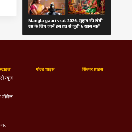
एक बार
Mangla gauri vrat 2026: सुहाग की लंबी
मनचाहा पति 
देवताओं
उम्र के लिए जानें इस व्रत से जुड़ी 6 खास बातें
करें ये 5 काम
प्रांत
ा अपने
एक दिन
्टाइल
गोल्ड प्राइस
सिल्वर प्राइस
े हैं,
टी न्यूज़
या में
 नॉलेज
ल पहले
ड़ा हाथ
ल्चर