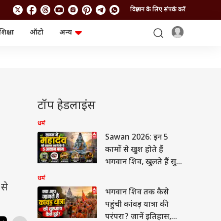
विज्ञापन के लिए संपर्क करें
शिक्षा
ऑटो
अन्य
बिजनेस
लाइफस्टाइल
पर्सनल फाइनेंस
स्वास्थ्य
स्टॉक मार्केट
ट्रैवल
म्यूचुअल फंड्स
फूड
क्रिप्टो
फैशन
आईपीओ
Health and Fitness
टॉप हेडलाइंस
फोटो गैलरी
जनरल नॉलेज
धर्म
Sawan 2026: इन 5
वीडियो
कामों से खुश होते हैं
भगवान शिव, खुलते हैं सुख-
समृद्धि के द्वार
धर्म
से
भगवान शिव तक कैसे
पहुंची कांवड़ यात्रा की
परंपरा? जानें इतिहास,