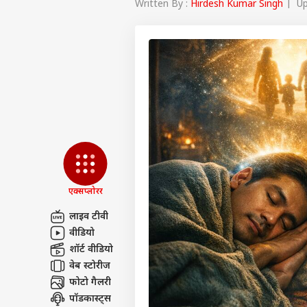
Written By :
Hirdesh Kumar Singh
| Upd
एक्सप्लोरर
लाइव टीवी
वीडियो
पर्सनल
शॉर्ट वीडियो
वेब स्टोरीज
फोटो गैलरी
टॉप
हॅलो गेस्ट
पॉडकास्ट्स