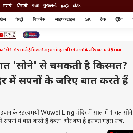
मराठी
ਪੰਜਾਬੀ
বাংলা
ગુજરાતી
நாடு
దేశం
खेल
ऐस्ट्रो
बिजनेस
लाइफस्टाइल
GK
टेक
ट्रेंडिंग
ंजन
ऑटो
खेल
ुड
कार
क्रिकेट
री सिनेमा
टेक्नोलॉजी
शिक्षा
ल सिनेमा
ात 'सोने' से चमकती है किस्मत? ताइवान के इस मंदिर में सपनों के जरिए बात करते हैं देवता!
मोबाइल
रिजल्ट
्रिटीज
चैटजीपीटी
नौकरी
ी
रात 'सोने' से चमकती है किस्मत?
गैजेट
वेब स्टोरीज
 में सपनों के जरिए बात करते हैं
यूटिलिटी न्यूज़
कल्चर
फैक्ट चेक
के रहस्यमयी Wuwei Ling मंदिर में साल में 1 रात सोने 
ैसे सपनों में बात करते हैं देवता और क्या है इसका गहरा सच.