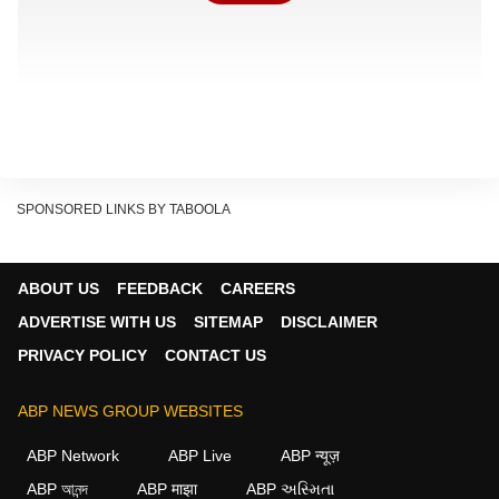
SPONSORED LINKS BY TABOOLA
ABOUT US
FEEDBACK
CAREERS
ADVERTISE WITH US
SITEMAP
DISCLAIMER
PRIVACY POLICY
CONTACT US
जब देवताओं पर मंडराने लगा संकट
ABP NEWS GROUP WEBSITES
पुराणों और शक्ति ग्रंथों में मां काली की उत्पत्ति को लेकर कई कथाएं
ABP Network
ABP Live
ABP न्यूज़
मिलती हैं, लेकिन सबसे प्रसिद्ध कथा देवी दुर्गा और राक्षस रक्तबीज
ABP আনন্দ
ABP माझा
ABP અસ્મિતા
से जुड़ी हुई मानी जाती है. एक समय ऐसा आया जब असुरों का आतंक