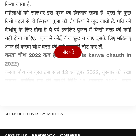
किया जाता है.
महिलाओं को सालभर इस व्रत का इंतजार रहता है, व्रत के कुछ
दिनों पहले से ही स्त्रियां पूजा की तैयारियों में जुट जाती हैं. पति की
दीर्धायु के लिए होता है ये पर्व इसलिए पूजन में किसी तरह की कमी
नहीं होना चाहिए. पूजा में कोई चीज छूट न जाए इसके लिए महिलाएं
आज ही करवा चौथ व्रत की पूर्ण सामग्री नोट कर लें.
और पढ़ें
करवा चौथ 2022 कब है ? (when is karwa chauth in
2022)
करवा चौथ का व्रत इस साल 13 अक्टूबर 2022, गुरुवार को रखा
जाएगा. कार्तिक माह की चतुर्थी तिथि 13 अक्टूबर 2022, सुबह
01.59 से शुरू होगी. चतुर्थी तिथि का समापन 14 अक्टूबर 2022
को सुबह 03.08 पर होगा.
करवा चौथ 2022
चांद कब निकलेगा ? (Karwa chauth
2022 Moon time)
SPONSORED LINKS BY TABOOLA
करवा चौथ की पूजा का समय 13 अक्टूबर 2022, शाम 06.01 से
रात 07 बजकर 15 मिनट तक है. व्रती को पूजा के लिए 1 घंटे 14
ABOUT US
FEEDBACK
CAREERS