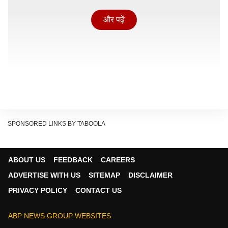
और पढ़ें
SPONSORED LINKS BY TABOOLA
ABOUT US
FEEDBACK
CAREERS
चूंकि ये भगवान विष्णु को अति प्रिय है इसलिए अधिकमास में जप,
ADVERTISE WITH US
SITEMAP
DISCLAIMER
तप, तीर्थयात्रा, कथा, भगवत गीता पाठ, आदि करना पर सभी महीनों
PRIVACY POLICY
CONTACT US
और तीर्थों में जो पुण्य प्राप्त होता है, पुरुषोत्तम मास में वही फल
करोड़ों गुना बढ़कर मिलता है. यही वजह है कि अधिकमास में आने
ABP NEWS GROUP WEBSITES
वाले व्रत त्योहार का महत्व 10 गुना बढ़ जाता है. आइए जानते हैं इस