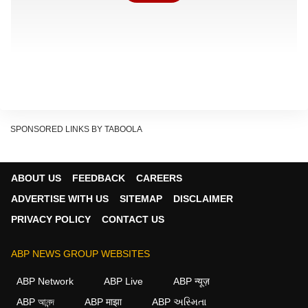
SPONSORED LINKS BY TABOOLA
ABOUT US
FEEDBACK
CAREERS
ADVERTISE WITH US
SITEMAP
DISCLAIMER
PRIVACY POLICY
CONTACT US
ABP NEWS GROUP WEBSITES
ABP Network
ABP Live
ABP न्यूज़
क्यों आती है गर्मी में फ्रिज से ज्यादा बदबू?
ABP আনন্দ
ABP माझा
ABP અસ્મિતા
गर्मी के
मौसम
में तापमान बढ़ने के कारण खाद्य पदार्थ जल्दी खराब