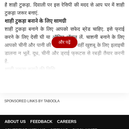
है शाही टुकड़ा.
दिवाली
पर इस रेसिपी की मदद से आप घर में शाही
टुकड़ा जरूर बनाएं.
शाही टुकड़ा बनाने के लिए सामग्री
शाही टुकड़ा बनाने के लिए आपको सफेद ब्रेड चाहिए. इसे फ्राई
करने के लिए देसी घी या ऑलिव ऑयल लें. चाशनी बनाने के लिए
और पढ़ें
आपको चीनी और पानी की जरूरत होगी. वहीं खुशबू के लिए इलाइची
डालना न भूलें. दूध, चीनी और ड्राई फ्रूटस से रबड़ी तैयार करनी
है.
शाही टुकड़ा बनाने की वि​धि
सबसे पहले ब्रेड के किनारे से ब्राउन हिस्सा काट लें. अब ब्रेड को
तिकोना या फिर चौकोर काट लें. आप एक ब्रेड के 2 या 4 टुकड़े कर
सकते हैं.
अब कड़ाही में घी गर्म करें और हाई प्लेम पर ब्रेड को फ्राई कर लें.
SPONSORED LINKS BY TABOOLA
आपको सारी ब्रेड फ्राई करनी हैं.
एक पैन में चीनी और पानी मिक्स करके चाशनी बनानी है आपको
ABOUT US
FEEDBACK
CAREERS
गुलाबजामुन के जैसी पतली चाशनी बनानी है. जब चाशनी तैयार हो