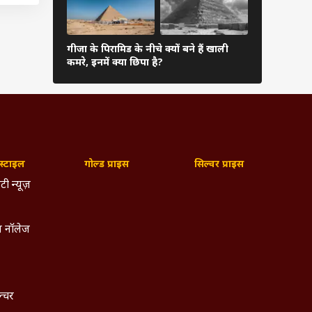
के कुछ
के शेयर
गीजा के पिरामिड के नीचे क्यों बने हैं खाली
क्या‌ विमानों
कमरे, इनमें क्या छिपा है?
एथेनॉल, गाड़
विफाइड
्विफाइड
कर जाने
़ा दिया
्टाइल
गोल्ड प्राइस
सिल्वर प्राइस
र्ट की
टी न्यूज़
ैसे देश
 नॉलेज
री है.
 बढ़ती
ल्चर