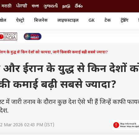
मराठी
ਪੰਜਾਬੀ
বাংলা
ગુજરાતી
நாடு
దేశం
खेल
ऐस्ट्रो
बिजनेस
लाइफस्टाइल
GK
टेक
ट्रेंडिंग
ंजन
ऑटो
खेल
ुड
कार
क्रिकेट
री सिनेमा
टेक्नोलॉजी
शिक्षा
ल सिनेमा
 के युद्ध से किन देशों को फायदा, जानें किसकी कमाई बढ़ी सबसे ज्यादा?
मोबाइल
रिजल्ट
्रिटीज
चैटजीपीटी
नौकरी
ी
र ईरान के युद्ध से किन देशों क
गैजेट
वेब स्टोरीज
की कमाई बढ़ी सबसे ज्यादा?
यूटिलिटी न्यूज़
कल्चर
फैक्ट चेक
ें जारी तनाव के दौरान कुछ देश ऐसे भी हैं जिन्हें काफी फाय
 देश.
2 Mar 2026 02:43 PM (IST)