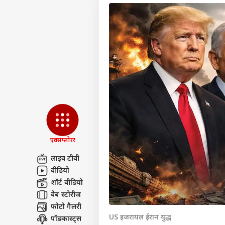
एक्सप्लोरर
लाइव टीवी
वीडियो
पर्सनल
शॉर्ट वीडियो
वेब स्टोरीज
फोटो गैलरी
टॉप
हॅलो गेस्ट
US इजरायल ईरान युद्ध
पॉडकास्ट्स