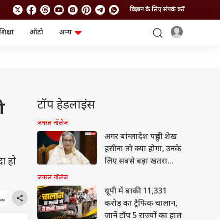
विज्ञापन के लिए संपर्क करें
शिक्षा
ऑटो
अन्य
बिजनेस
लाइफस्टाइल
पर्सनल फाइनेंस
स्वास्थ्य
स्टॉक मार्केट
ट्रैवल
म्यूचुअल फंड्स
फूड
क्रिप्टो
फैशन
आईपीओ
Health and Fitness
टॉप हेडलाइंस
ो
फोटो गैलरी
जनरल नॉलेज
जनरल नॉलेज
अगर बांग्लादेश पहुंची शेख
वीडियो
हसीना तो क्या होगा, उनके
दा हो
लिए सबसे बड़ा खतरा
क्या?
जनरल नॉलेज
यूपी में बाकी 11,331
करोड़ का ट्रैफिक चालान,
जानें टॉप 5 राज्यों का हाल