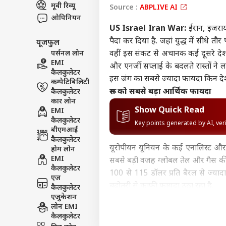
मूवी रिव्यू
Source :
ABPLIVE AI
इंडिय
ओपिनियन
एडवर्टाइज विथ अस
US Israel Iran War:
ईरान, इजरायल
प्राइवेसी पॉलिसी
पैदा कर दिया है. जहां युद्ध में सीधे 
यूजफुल
कॉन्टैक्ट अस
पर्सनल लोन
वहीं इस संकट से अचानक कई दूसरे देशो
सेंड फीडबैक
EMI
और एनर्जी सप्लाई के बदलते रास्तों ने ल
राहुल
कैलकुलेटर
अबाउट अस
नेता
इस जंग का सबसे ज्यादा फायदा किन देशो
कम्पैटिबिलिटी
'हैल
ओटीट
रूस को सबसे बड़ा आर्थिक फायदा
कैलकुलेटर
करियर्स
कार लोन
Show Quick Read
EMI
कैलकुलेटर
Key points generated by AI, ve
बीएमआई
कैलकुलेटर
यूरोपीयन यूनियन के कई एनालिस्ट और
OTT 
होम लोन
को 
EMI
सबसे बड़ी वजह ग्लोबल तेल और गैस की कीम
LOGIN
फिल्
कैलकुलेटर
100 से 115 डॉलर प्रति बैरल से ज्यादा 
'लेन
एज
बढ़ोतरी से काफी फायदा उठा रहा है.
कैलकुलेटर
एजुकेशन
इसके अलावा मिडिल ईस्ट के सप्लाई रूट म
लोन EMI
तेल खरीदा है. इस बदलाव से मॉस्को का एन
कैलकुलेटर
रूस-यूक्रेन युद्ध से हट गया है. इससे म