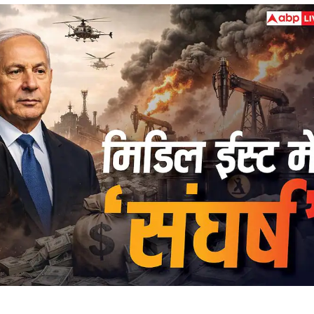
 कार्नर
 आर्टिकल्स
टॉप रील्स