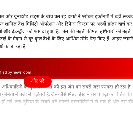
ा
इंडिया
उत्तर प्रदेश और उत्तराखंड
फ़ुट
 और यूनाइटेड स्टेट्स के बीच चल रहे झगड़े ने ग्लोबल इकॉनमी में बड़ी रूकाव
तौर पर शामिल देश मिलिट्री ऑपरेशन और डिफेंस सिस्टम पर अरबों डॉलर खर्च कर रह
ं और इंडस्ट्रीज को फायदा हुआ है. तेल की बढ़ती कीमत, हथियारों की बढ़ती 
ड़ाई के मैदान से दूर कुछ देशों के लिए आर्थिक मौके पैदा किए हैं. आइए जानते 
 गांधी को BJP में कौन
सरकार की कमी, पैलेट गन,
कांवड़ियों पर टिप्पणी को
आसम
 पसंद? दिया जवाब,
6% शिक्षा बजट..., Gen Z
लेकर साजिद रशीदी पर
24 
ं को हो रहा है.
ो अंकल...'
ी
के सामने मोहन भागवत का
इंडिया
भड़के BJP विधायक, NSA
इंडिया
मौत
इंडि
कबूलनामा
लगाने की मांग
rified by newsroom
और पढ़ें
 अधिकारियों के मुताबिक रूस को इस जंग का सबसे बड़ा फायदा हो रहा है
Releases: फ्राइडे
AI डीपफेक पर सरकार का
मिडिल ईस्ट तनाव के बीच
अभिज
ओटीटी पर साउथ की 7
एक्शन, फर्जी फोटो-वीडियो
नेतन्याहू का PM मोदी को
रखा 
तों में तेजी से बढ़ोतरी है. जैसे-जैसे मिडल ईस्ट में तनाव बढ़ा कच्चे तेल की 
मों का धमाका, लिस्ट में
पर 3 घंटे में होगी कार्रवाई
फोन, जानें क्या हुई बात
को क
हो गईं. रूस दुनिया के सबसे बड़े एनर्जी एक्सपोर्टर्स में से एक है और इस की
िन' समेत और कौन
ें रूकावटों की वजह से भारत और चीन जैसे बड़े तेल खरीदारों ने रूस से ज्यादा
र्जी रेवेन्यू बढ़ा है. रूस के लिए एक और स्ट्रैटेजिक फायदा यह है कि दुनिया क
ॉस्को पर इंटरनेशनल दबाव कम हुआ है.