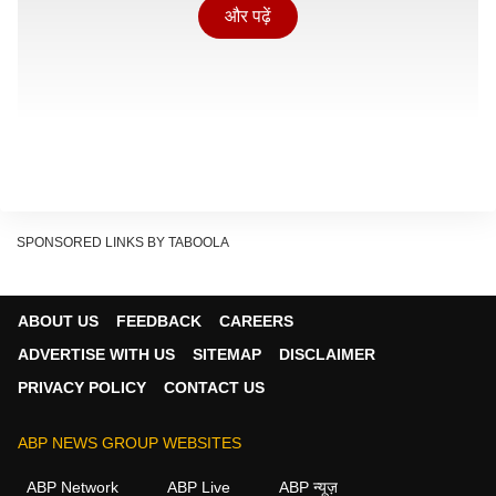
और पढ़ें
SPONSORED LINKS BY TABOOLA
ABOUT US
FEEDBACK
CAREERS
ADVERTISE WITH US
SITEMAP
DISCLAIMER
प्रथम विश्व युद्ध
PRIVACY POLICY
CONTACT US
Show Quick Read
ABP NEWS GROUP WEBSITES
Key points generated by AI, verified by newsroom
ABP Network
ABP Live
ABP न्यूज़