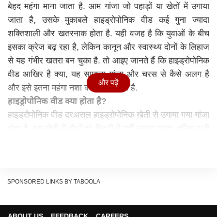
बेहद महंगा माना जाता है. आम गांजा जो पहाड़ों या खेतों में उगाया
जाता है, उसके मुकाबले हाइड्रोपोनिक वीड कई गुना ज्यादा
शक्तिशाली और खतरनाक होता है. यही वजह है कि युवाओं के बीच
इसका क्रेज बढ़ रहा है, लेकिन कानून और स्वास्थ्य दोनों के लिहाज
से यह गंभीर खतरा बन चुका है. तो आइए जानते हैं कि हाइड्रोपोनिक
वीड आखिर है क्या, यह सामान्य गांजा और चरस से कैसे अलग है
और पढ़ें
और इसे इतना महंगा नशा क्यों माना जाता है.
हाइड्रोपोनिक वीड क्या होता है?
हाइड्रोपोनिक वीड दरअसल हाइड्रोपोनिक खेती से उगाया गया गांजा
होता है. इस खेती में पौधों को मिट्टी में नहीं उगाया जाता, बल्कि पानी
में घुले खास पोषक तत्वों के सहारे उगाया जाता है. पौधों की जड़ों को
सीधे पानी, पोषण और ऑक्सीजन मिलती है. इस तकनीक से पौधे
बहुत तेजी से बढ़ते हैं और उनमें मौजूद नशीला तत्व टीएचसी (THC)
सामान्य गांजे की तुलना में कहीं ज्यादा होता है. इसी वजह से इसका
SPONSORED LINKS BY TABOOLA
असर भी ज्यादा तेज और खतरनाक होता है.
गांजा और चरस से हाइड्रोपोनिक वीड कितना अलग?
ABOUT US
FEEDBACK
CAREERS