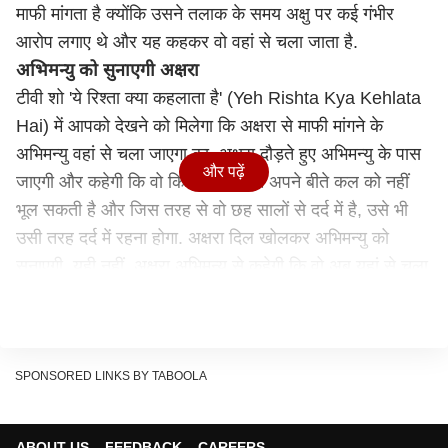
माफी मांगता है क्योंकि उसने तलाक के समय अक्षु पर कई गंभीर
आरोप लगाए थे और यह कहकर वो वहां से चला जाता है.
अभिमन्यु को सुनाएगी अक्षरा
टीवी शो 'ये रिश्ता क्या कहलाता है' (Yeh Rishta Kya Kehlata
Hai) में आपको देखने को मिलेगा कि अक्षरा से माफी मांगने के
अभिमन्यु वहां से चला जाएगा का. अक्षरा दौड़ते हुए अभिमन्यु के पास
और पढ़ें
जाएगी और कहेगी कि वो किसी भी हाल में अपने बीते कल को नहीं
भूल सकती है और जिस तरह से वो छह सालों से दर्द में है, उसे भी
उसी तरह दर्द में रहना होगा. अक्षरा दिल खोलकर अभिमन्यु को
सुनाएगी. यही नहीं, अक्षरा अभिमन्यू से कहेगी कि वो अब यहां से चला
जाए और वापस लौटकर कभी ना आए.
अभिनव को पता चलेगी सच्चाई
दूसरी तरफ, अक्षरा अभिमन्यु की सारे बातें अभिनव सुन लेगा और
फिर सारी बातों के तार एक-दूसरे से जोड़ने लग जाएगा. सबकुछ एक
SPONSORED LINKS BY TABOOLA
साथ रखने के बाद अभिनव को पता चल जाएगा कि अक्षरा का अभि
कोई और नहीं बल्कि अभिनव बिड़ला है, जिसे वो सरजी कहते हुए घर
ABOUT US
FEEDBACK
CAREERS