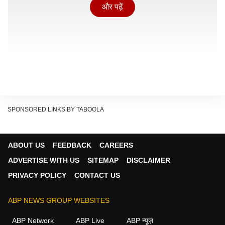
और पढ़ें
SPONSORED LINKS BY TABOOLA
पीएम मोदी को दी बधाई
एक्टर गजेंद्र चौहान ने प्रधानमंत्री नरेंद्र मोदी को बधाई दी है.
ABOUT US
FEEDBACK
CAREERS
पीएम मोदी भारत के सबसे लंबे समय तक लगातार सेवा देने वाले
ADVERTISE WITH US
SITEMAP
DISCLAIMER
निर्वाचित प्रधानमंत्रियों में शामिल हैं. चौहान ने कहा कि 9 जून को
PRIVACY POLICY
CONTACT US
पीएम मोदी ने पूर्व प्रधानमंत्री जवाहरलाल नेहरू के रिकॉर्ड की
बराबरी कर ली है और 10 जून को वो इस रिकॉर्ड को पीछे छोड़ देंगे.
ABP NEWS GROUP WEBSITES
Continues below advertisement
ABP Network
ABP Live
ABP न्यूज़