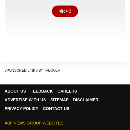
और पढ़ें
SPONSORED LINKS BY TABOOLA
ABOUT US
FEEDBACK
CAREERS
ADVERTISE WITH US
SITEMAP
DISCLAIMER
प्रणित मोरे ने फिर से मांगी माफी
PRIVACY POLICY
CONTACT US
बता दें कि प्रणित मोरे के शो पर हाल ही में एक लड़के ने अपनी एक
महिला फ्रेंड को लेकर आपत्तिजनक बातें कही थीं. इसके बाद प्रणित
ABP NEWS GROUP WEBSITES
भी सबके निशाने पर आ गए. क्योंकि ये सब कुछ उनके शो पर ही हुआ