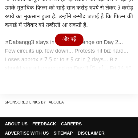
उनके मुताबिक फिल्म को साढ़े सात करोड़ रुपये से लेकर 9 करोड़
रुपये का नुकसान हुआ है. उन्होंने उम्मीद जताई है कि फिल्म की
कमाई में रविवार को तब्दीली आ सकती है.
और पढ़ें
#Dabangg3
stays in the same range on Day 2...
Few circuits up, few down... Protests hit biz hard...
Loses approx ₹ 7.5 cr to ₹ 9 cr in 2 days... Biz
should see a turnaround on Day 3 [Sun]... Fri 24.50
cr, Sat 24.75 cr. Total: ₹ 49.25 cr. India biz. Note: All
versions.
— taran adarsh (@taran_adarsh)
December 22,
2019
SPONSORED LINKS BY TABOOLA
'दबंग' फ्रैंचाइज़ी में सबसे कामयाब ओपनिंग
'दबंग 3' को
24.50 करोड़ रुपये की ओपनिंग मिली है, जो कि 'दबंग' फ्रैंचाइज़ी
ABOUT US
FEEDBACK
CAREERS
की फिल्मों में सबसे ज्यादा है. बता दें कि साल 2010 में रिलीज़
ADVERTISE WITH US
SITEMAP
DISCLAIMER
हुई 'दबंग' को 14.50 करोड़ॉ रुपये की ओपनिंग हासिल हुई थी.