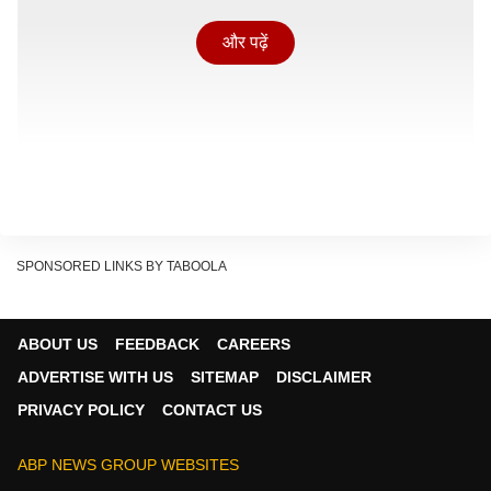
और पढ़ें
SPONSORED LINKS BY TABOOLA
ABOUT US
FEEDBACK
CAREERS
ADVERTISE WITH US
SITEMAP
DISCLAIMER
PRIVACY POLICY
CONTACT US
प्रिया बापट के साथ एक्टर ने की ऐसी हरकत
प्रिया बापट ने हाल ही में फिल्मफेयर को दिए इंटरव्यू में अपने करियर
ABP NEWS GROUP WEBSITES
के शुरुआती दिनों का एक अनुभव शेयर किया. उन्होंने बताया कि एक