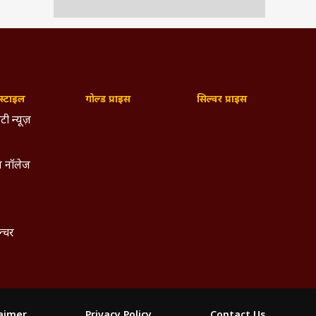
्टाइल
गोल्ड प्राइस
सिल्वर प्राइस
टी न्यूज़
 नॉलेज
ल्चर
ब्स के
एक्टिव
laimer
Privacy Policy
Contact Us