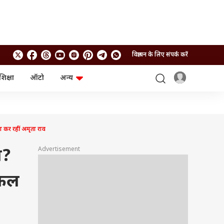
विज्ञापन के लिए संपर्क करें
शिक्षा
ऑटो
अन्य
बिजनेस
लाइफस्टाइल
पर्सनल फाइनेंस
स्वास्थ्य
स्टॉक मार्केट
ट्रैवल
म्यूचुअल फंड्स
फूड
 कर रहीं अमृता राव
क्रिप्टो
फैशन
आईपीओ
Health and Fitness
Advertisement
म?
फोटो गैलरी
जनरल नॉलेज
जकल
वीडियो