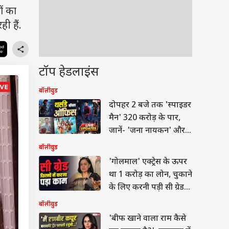
ं का
ी हैं.
टॉप हेडलाइंस
बॉलीवुड
दोपहर 2 बजे तक 'स्पाइडर
मैन' 320 करोड़ के पार,
जानें- 'जना नायकन' और
'धमाल 4' का कलेत्शन
बॉलीवुड
'गोलमाल' एक्ट्रेस के ऊपर
था 1 करोड़ का लोन, चुकाने
के लिए करनी पड़ी सी ग्रेड
फिल्में
बॉलीवुड
'बीफ खाने वाला राम कैसे