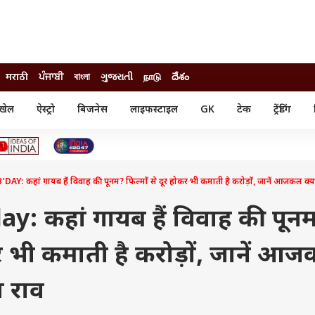
मराठी
ਪੰਜਾਬੀ
বাংলা
ગુજરાતી
நாடு
దేశం
खेल
ऐस्ट्रो
बिजनेस
लाइफस्टाइल
GK
टेक
ट्रेंडिंग
ंजन
ऑटो
खेल
ुड
कार
क्रिकेट
री सिनेमा
टेक्नोलॉजी
शिक्षा
ल सिनेमा
: कहां गायब हैं विवाह की पूनम? फिल्मों से दूर होकर भी कमाती है करोड़ों, जानें आजकल क्या
मोबाइल
रिजल्ट
्रिटीज
चैटजीपीटी
नौकरी
ी
: कहां गायब हैं विवाह की पून
गैजेट
वेब स्टोरीज
कर भी कमाती है करोड़ों, जानें आ
यूटिलिटी न्यूज़
कल्चर
फैक्ट चेक
ा राव