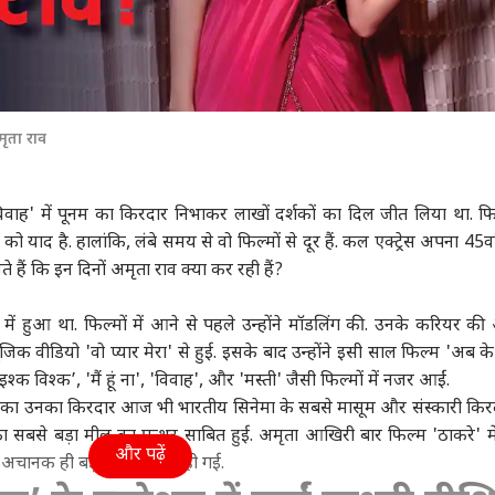
मृता राव
'विवाह' में पूनम का किरदार निभाकर लाखों दर्शकों का दिल जीत लिया था. फिल
ाद है. हालांकि, लंबे समय से वो फिल्मों से दूर हैं. कल एक्ट्रेस अपना 45वां 
ते हैं कि इन दिनों अमृता राव क्या कर रही हैं?
ें हुआ था. फिल्मों में आने से पहले उन्होंने मॉडलिंग की. उनके करियर क
िक वीडियो 'वो प्यार मेरा' से हुई. इसके बाद उन्होंने इसी साल फिल्म 'अब क
्क विश्क’, 'मैं हूं ना', 'विवाह', और 'मस्ती' जैसी फिल्मों में नजर आईं.
म' का उनका किरदार आज भी भारतीय सिनेमा के सबसे मासूम और संस्कारी किरदार
का सबसे बड़ा मील का पत्थर साबित हुई. अमृता आखिरी बार फिल्म 'ठाकरे' म
और पढ़ें
चानक ही बड़े पर्दे से गायब हो गई.