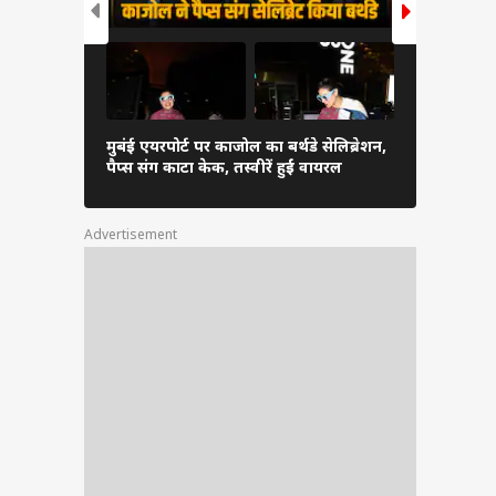
ी (RJ)
मुबंई एयरपोर्ट पर काजोल का बर्थडे सेलिब्रेशन,
आमिर खान से
पैप्स संग काटा केक, तस्वीरें हुईं वायरल
अंतिम संस्कार 
Advertisement