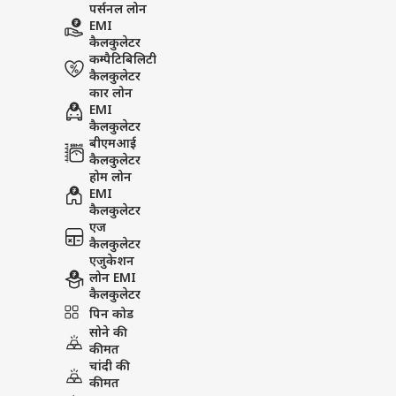
पर्सनल लोन
EMI
कैलकुलेटर
कम्पैटिबिलिटी
आजकल क्या कर रही हैं अमृता राव
कैलकुलेटर
अमृता राव अब फिल्मों से दूर होकर अ
कार लोन
EMI
अनमोल सूद से शादी की थी. उनका एक बे
कैलकुलेटर
बीएमआई
कैलकुलेटर
होम लोन
EMI
कैलकुलेटर
एज
कैलकुलेटर
एजुकेशन
लोन EMI
कैलकुलेटर
पिन कोड
सोने की
कीमत
चांदी की
कीमत