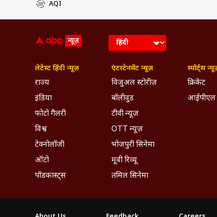
AQI
View this post on Instagram
लेटेस्ट हिंदी न्यूज़
एंटरटेनमेंट न्यूज़
स्पोर्ट्स न्यू
राज्य
विजुअल स्टोरीज़
क्रिकेट
इंडिया
बॉलीवुड
आईपीएल
फोटो गैलरी
टीवी न्यूज़
विश्व
OTT न्यूज़
टेक्नोलॉजी
भोजपुरी सिनेमा
ऑटो
मूवी रिव्यू
A post shared by AMR
पॉडकास्ट्स
तमिल सिनेमा
बता दें कि फिल्मों से दूर होने के बाद
इंटरव्यूज लेती हैं. उनका एक यूट्यूब 
रहती हैं. इंस्टाग्राम पर उन्हें 1.6 मिल
About Us
Feedback
Careers