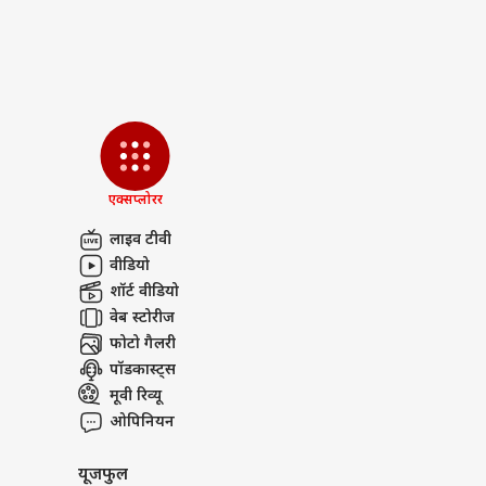
'गोल
था 1
LOGIN
के ल
फिल्म
एक्सप्लोरर
लाइव टीवी
वीडियो
शॉर्ट वीडियो
वेब स्टोरीज
फोटो गैलरी
पॉडकास्ट्स
मूवी रिव्यू
ओपिनियन
यूजफुल