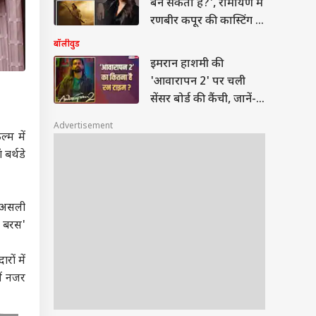
बन सकता है?', रामायण में
रणबीर कपूर की कास्टिंग के
खिलाफ हैं ये एक्ट्रेस
बॉलीवुड
इमरान हाशमी की
'आवारापन 2' पर चली
सेंसर बोर्ड की कैंची, जानें-
कितना है रनटाइम
Advertisement
्म में
बर्थडे
ी असली
े बरस'
ों में
ें नजर