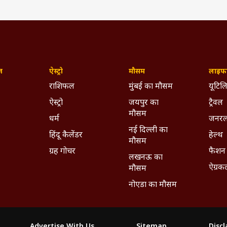
ज़
ऐस्ट्रो
मौसम
लाइफस
राशिफल
मुंबई का मौसम
यूटिलि
ऐस्ट्रो
जयपुर का
ट्रैवल
मौसम
धर्म
जनरल
नई दिल्ली का
हिंदू कैलेंडर
हेल्थ
मौसम
ग्रह गोचर
फैशन
लखनऊ का
ऐग्रक
मौसम
ITA RAO 🇮🇳 (@amrita_rao_insta)
नोएडा का मौसम
 अब अमृता राव अपने पति के साथ मिलकर पॉडकास्ट करती हैं. इसमें वो बड़े सेले
चैनल भी है, जिसका नाम 'कपल ऑफ थिंग्स' है. एक्ट्रेस सोशल मीडिया पर काफी 
ियन फॉलोअर्स हैं. जहां वो अक्सर अपनी फोटोज शेयर करती रहती हैं.
Advertise With Us
Sitemap
Disc