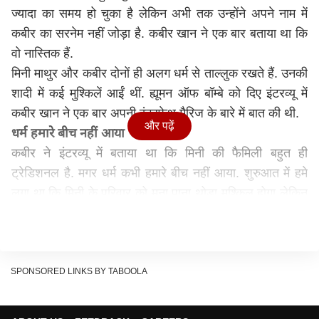
ज्यादा का समय हो चुका है लेकिन अभी तक उन्होंने अपने नाम में
कबीर का सरनेम नहीं जोड़ा है. कबीर खान ने एक बार बताया था कि
वो नास्तिक हैं.
मिनी माथुर और कबीर दोनों ही अलग धर्म से ताल्लुक रखते हैं. उनकी
शादी में कई मुश्किलें आईं थीं. ह्यूमन ऑफ बॉम्बे को दिए इंटरव्यू में
कबीर खान ने एक बार अपनी इंटरफेथ मैरिज के बारे में बात की थी.
और पढ़ें
धर्म हमारे बीच नहीं आया
कबीर ने इंटरव्यू में बताया था कि मिनी की फैमिली बहुत ही
ट्रेडिशनल है. मगर धर्म कभी हमारे बीच नहीं आया. शुरुआत में हमे
लगा था कि मिनी के परिवार को मना पाना थोड़ा मुश्किल होगा लेकिन
वो मान गए थे और उन्होंने मुझे एक्सेप्ट कर लिया था. हमारी शादी दो
रीति-रिवाजों से हुई थी. मैं भगवान या धर्म में विश्वास नहीं रखता हूं मैं
नास्तिक हूं. इसी वजह से मेरे लिए चीजों को एक्सेप्ट करना आसान
था.
SPONSORED LINKS BY TABOOLA
कभी नहीं लगाया सरनेम
मिनी और कबीर की शादी को 25 साल से ज्यादा का समय हो चुका है