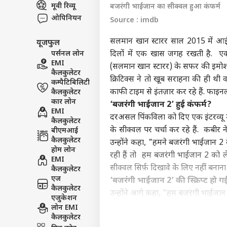
मूवी रिव्यू
बजरंगी भाईजान का सीक्वल हुआ कंफर्म
विश्व
ओपिनियन
एडवर्टाइज विथ अस
Source : imdb
प्राइवेसी पॉलिसी
सलमान खान स्टारर साल 2015 में आई 
यूजफुल
कॉन्टैक्ट अस
पर्सनल लोन
दिलों में एक खास जगह रखती है. एक 
सेंड फीडबैक
EMI
(सलमान खान स्टारर) के सफर की इमोश
ऐसी 
कैलकुलेटर
अबाउट अस
जद म
क्रिटिक्स ने तो खूब सराहना की ही थी 
कम्पैटिबिलिटी
धरा 
बॉली
काफी टाइम से इंतज़ार कर रहे हैं. फाइन
कैलकुलेटर
करियर्स
कार लोन
‘
बजरंगी भाईजान 2’
हुई कंफर्म?
EMI
दरअसल पिंकविला को दिए एक इंटरव्यू 
कैलकुलेटर
के सीक्वल पर चर्चा कर रहे हैं. कबीर 
बीएमआई
कैलकुलेटर
उन्होंने कहा, "हमने बजरंगी भाईजान 2 के
‘स्प
होम लोन
रही हैं तो हम बजरंगी भाईजान 2 को ल
करोड़
EMI
LOGIN
सीक्वल सिर्फ़ दिखावे के लिए नहीं बनाना 
सहित
कैलकुलेटर
भी त
एज
‘
बजरंगी भाईजान 2’
की स्क्रिप्ट हो ग
कैलकुलेटर
उन्होंने आगे कहा, "हम बजरंगी भाईजान
एजुकेशन
दिमाग में आती है शायद अभी, या एक साल
लोन EMI
कैलकुलेटर
भाईजान 2 का निर्देशन करना पसंद करूंग