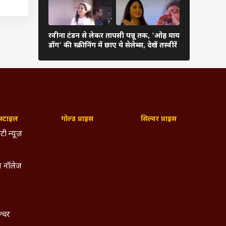
ोड़ के
रवीना टंडन से लेकर तापसी पन्नू तक, 'ओह माय
रेखा से आलि
की थी.
डॉग' की स्क्रीनिंग में छाए ये सेलेब्स, देखें तस्वीरें
ये हसीनाएं ब
िया भर
्टाइल
गोल्ड प्राइस
सिल्वर प्राइस
टी न्यूज़
 नॉलेज
ल्चर