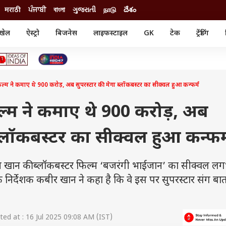
मराठी
ਪੰਜਾਬੀ
বাংলা
ગુજરાતી
நாடு
దేశం
खेल
ऐस्ट्रो
बिजनेस
लाइफस्टाइल
GK
टेक
ट्रेंडिंग
ंजन
ऑटो
खेल
ुड
कार
क्रिकेट
री सिनेमा
टेक्नोलॉजी
शिक्षा
ल सिनेमा
म ने कमाए थे 900 करोड़, अब सुपरस्टार की मेगा ब्लॉकबस्टर का सीक्वल हुआ कन्फर्म
मोबाइल
रिजल्ट
्रिटीज
चैटजीपीटी
नौकरी
ी
्म ने कमाए थे 900 करोड़, अब
गैजेट
वेब स्टोरीज
 ब्लॉकबस्टर का सीक्वल हुआ कन्फर्
यूटिलिटी न्यूज़
कल्चर
फैक्ट चेक
ान की ब्लॉकबस्टर फिल्म ‘बजरंगी भाईजान’ का सीक्वल ल
े निर्देशक कबीर खान ने कहा है कि वे इस पर सुपरस्टार संग ब
ed at : 16 Jul 2025 09:08 AM (IST)