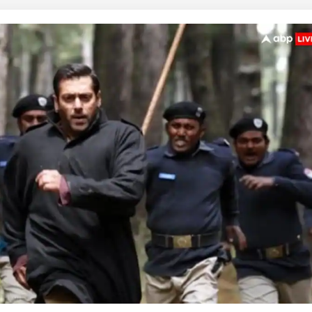
 कार्नर
 आर्टिकल्स
टॉप रील्स