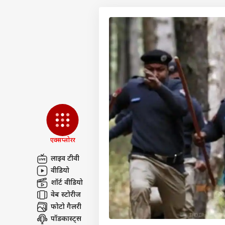
एक्सप्लोरर
लाइव टीवी
वीडियो
पर्सनल
शॉर्ट वीडियो
वेब स्टोरीज
फोटो गैलरी
टॉप
हॅलो गेस्ट
पॉडकास्ट्स