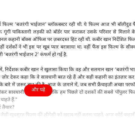
पंजाब
इंडिया
क्रिक
फिल्म ‘बजरंगी भाईजान’ ब्लॉकबस्टर रही थी. ये फिल्म आज भी बॉलीवुड फ
गूंगी पाकिस्तानी लड़की को बॉर्डर पार कराकर उसके परिवार से मिलाने 
नल कहानी बॉक्स ऑफिस पर ज़बरदस्त हिट रही थी. कबीर खान निर्देशित फि
मिसाइल बना रहा ईरान!
राहुल गांधी के फेवरेट नेता
पीएम मोदी की बैठक में
श्री
ें होगा पूरा अमेरिका,
वाले बयान पर अब कैप्टन
पहली पंक्ति में सयानी घोष,
सबसे
वहीं दर्शकों ने भी इस पर खूब प्यार बरासाया था. वहीं फैंस इस फिल्म के सीक
रह जाएगा US का प्लान
वुड
बोले, 'अच्छी बात...'
इंडिया
यूसुफ पठान पर तस्वीर साफ
इंडिया
5 भा
इंडि
ली ‘बजरंगी भाईजान 2’ कंफर्म हो गई है.
में, निर्देशक कबीर खान ने खुलासा किया कि वह और सलमान खान ‘बजरंगी भ
ने ज़ोर देकर कहा कि वे सावधानी बरत रहे हैं और सही कहानी का इंतज़ार कर रह
 बारे में ज़रूर बात की है. आज के ज़माने में, जब सभी फ्रैंचाइज़ी अच्छा परफॉ
ाइडर मैन' 8वें दिन 400
लोकसभा में कांग्रेस का
FCRA पर US के सांसद की
ड्रो
और पढ़ें
ेकर सावधानी बरत रहे हैं, क्योंकि हम पिछले दो दशकों की सबसे पॉपुलर फि
 के हुई पार, 'बॉर्डर 2'
शक्ति प्रदर्शन? MPs को
टिप्पणी पर भड़का भारत, 'ये
वायु
चाहते हैं."
 13 फिल्मों का रिकॉर्ड
व्हीप जारी, NDA के भी
हमारा आंतरिक मामला'
क्या
ोड़ा
निर्देश
ई तैयार?
 जैसी खूबसूरत फिल्म की लीगेसी को खराब नहीं करना चाहते. अगर कोई कहानी
 बाद तो हम बजरंगी भाईजान 2 ज़रूर लाएंगे." उन्होंने लास्ट में कहा, "मैं 
ा, लेकिन सही कारणों से, गलत कारणों से नहीं. मैं इसे बॉक्स ऑफिस नंबरों 