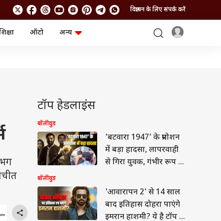
विज्ञापन के लिए संपर्क करें
शिक्षा
ऑटो
अन्य
बिजनेस
लाइफस्टाइल
पर्सनल फाइनेंस
स्वास्थ्य
स्टॉक मार्केट
ट्रैवल
म्यूचुअल फंड्स
फूड
क्रिप्टो
फैशन
आईपीओ
Health and Fitness
टॉप हेडलाइंस
फोटो गैलरी
जनरल नॉलेज
बॉलीवुड
म
'बटवारा 1947' के प्रमोशन
वीडियो
में बड़ा हादसा, लापरवाही
गभग
से गिरा युवक, गंभीर रूप से
घायल
ातचीत
बॉलीवुड
'आवारापन 2' से 14 साल
बाद इतिहास दोहरा पाएंगे
इमरान हाशमी? ये है टॉप 5