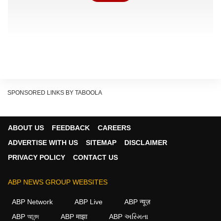
SPONSORED LINKS BY TABOOLA
किसके नाम होगी प्रॉपर्टी ?
ABOUT US
FEEDBACK
CAREERS
हाल ही में सामने आए वीडियो में सुनीता ने अपने डॉग को गोद में लिया
ADVERTISE WITH US
SITEMAP
DISCLAIMER
था और पैप्स से कहा, 'सारे प्रॉपर्टी इसके नाम पर करके जाऊंगी.
PRIVACY POLICY
CONTACT US
चलो, इनको बोलो बाय बाय. मम्मा जा रही है, मेरा राजा बेटा है, मेरे
कलेजे का टुकड़ा है ये. आपलोग हमेशा देखते होंगे कि ये मुझे छोड़ने
ABP NEWS GROUP WEBSITES
आता है न.'
ABP Network
ABP Live
ABP न्यूज़
ABP আনন্দ
ABP माझा
ABP અસ્મિતા