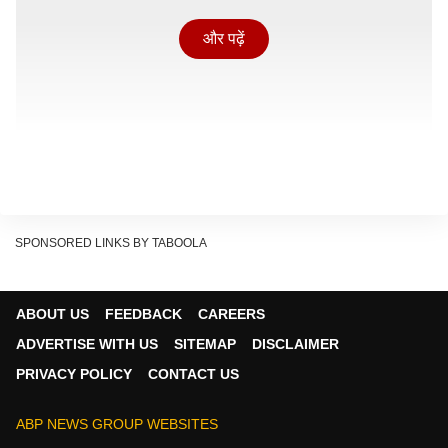
और पढ़ें
SPONSORED LINKS BY TABOOLA
ABOUT US
FEEDBACK
CAREERS
ADVERTISE WITH US
SITEMAP
DISCLAIMER
'पेद्दी' का 9वें दिन का कलेक्शन
PRIVACY POLICY
CONTACT US
- सैकनिल्क के अनुसार, राम चरण की फिल्म 'पेद्दी' ने फर्स्ट वीक में
193.55 करोड़ का कलेक्शन किया था.
ABP NEWS GROUP WEBSITES
- इसके बाद फिल्म का 9वें दिन का कलेक्शन 5.15 करोड़ रहा.