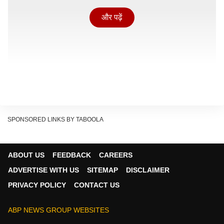
और पढ़ें
SPONSORED LINKS BY TABOOLA
एक प्रेस विज्ञप्ति के अनुसार, 23 अप्रैल को हुए चुनावों के बाद देश
ABOUT US
FEEDBACK
CAREERS
छोड़ने की कोशिश करते समय चेन्नई अंतरराष्ट्रीय हवाई अड्डे पर
ADVERTISE WITH US
SITEMAP
DISCLAIMER
आव्रजन अधिकारियों ने इन व्यक्तियों को रोक लिया.
PRIVACY POLICY
CONTACT US
यह भी पढ़ें:
विजय की पार्टी TVK के नेता का बयान वायरल,
कहा- 'हम हिंदुओं के खिलाफ...'
ABP NEWS GROUP WEBSITES
Continues below advertisement