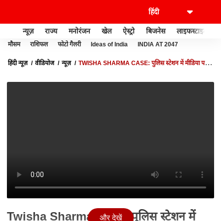
न्यूज़
राज्य
मनोरंजन
खेल
ऐस्ट्रो
बिजनेस
लाइफस्टाइल
मौसम
राशिफल
फोटो गैलरी
Ideas of India
INDIA AT 2047
हिंदी न्यूज़
वीडियोज
न्यूज़
TWISHA SHARMA CASE: पुलिस स्टेशन में मीडिया पर
भड़के वकील, GIRIBALA ने साधी चुप्पी! | BREAKING | MP
Twisha Sharma Case: पुलिस स्टेशन में
और देखें