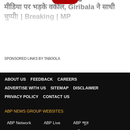
मीडिया पर भड़के वकील, Giribala ने साधी
चुप्पी! | Breaking | MP
Advertisement
SPONSORED LINKS BY TABOOLA
ABOUT US
FEEDBACK
CAREERS
ADVERTISE WITH US
SITEMAP
DISCLAIMER
PRIVACY POLICY
CONTACT US
ABP NEWS GROUP WEBSITES
Written By :
एबीपी न्यूज़
22 May 2026 02:50 PM (IST)
ABP Network
ABP Live
ABP न्यूज़