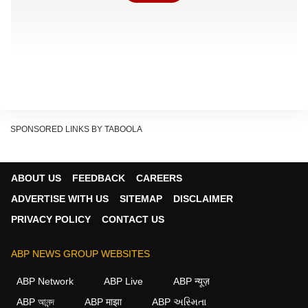
SPONSORED LINKS BY TABOOLA
ABOUT US
FEEDBACK
CAREERS
ADVERTISE WITH US
SITEMAP
DISCLAIMER
दरअसल, 3 मई को आयोजित NEET UG 2026 परीक्षा पेपर लीक
PRIVACY POLICY
CONTACT US
के बाद रद्द कर दी गई थी. इसके बाद एनटीए ने सभी पंजीकृत
अभ्यर्थियों को परीक्षा शुल्क वापस करने का फैसला लिया. इसके लिए
ABP NEWS GROUP WEBSITES
छात्रों से उनके बैंक खाते की जानकारी मांगी जा रही है, ताकि रिफंड
ABP Network
ABP Live
ABP न्यूज़
की राशि सीधे उनके खाते में भेजी जा सके.
ABP আনন্দ
ABP माझा
ABP અસ્મિતા